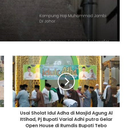
Kampung Haji Muhammad Jambi
Di Johor
Penghargaan Terhadap Fotografer
Trend Kecantikan Pada Abad Ke
19M
Doa-doa Islam Dalam Mantra
Mistisme Batak
Usai Sholat Idul Adha di Masjid Agung Al
Zabaj “Raja Pulau” Di Laut Timur
Ittihad, Pj Bupati Varial Adhi putra Gelar
Open House di Rumdis Bupati Tebo