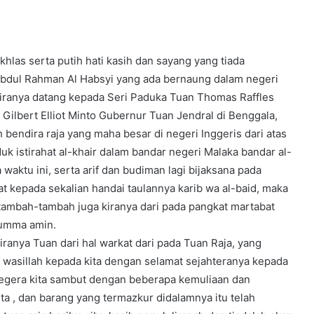
khlas serta putih hati kasih dan sayang yang tiada
 Abdul Rahman Al Habsyi yang ada bernaung dalam negeri
kiranya datang kepada Seri Paduka Tuan Thomas Raffles
 Gilbert Elliot Minto Gubernur Tuan Jendral di Benggala,
h bendira raja yang maha besar di negeri Inggeris dari atas
k istirahat al-khair dalam bandar negeri Malaka bandar al-
waktu ini, serta arif dan budiman lagi bijaksana pada
 kepada sekalian handai taulannya karib wa al-baid, maka
tambah-tambah juga kiranya dari pada pangkat martabat
humma amin.
anya Tuan dari hal warkat dari pada Tuan Raja, yang
 wasillah kepada kita dengan selamat sejahteranya kepada
 segera kita sambut dengan beberapa kemuliaan dan
a , dan barang yang termazkur didalamnya itu telah