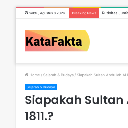
Rutinitas Jum’
Sabtu, Agustus 8 2026
Breaking News
Home
/
Sejarah & Budaya
/
Siapakah Sultan Abdullah Al 
Sejarah & Budaya
Siapakah Sultan 
1811.?