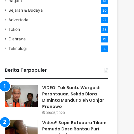
Ragam
41
Sejarah & Budaya
30
Advertorial
27
Tokoh
23
Olahraga
12
Teknologi
4
Berita Terpopuler
VIDEO! Tak Bantu Warga di
Perantauan, Sekda Blora
Diminta Mundur oleh Ganjar
Pranowo
09/05/2020
Video!! Sopir Batubara Tikam
Pemuda Desa Rantau Puri