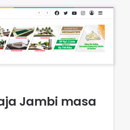
Facebook
Twitter
YouTube
Instagram
Log
Sidebar
rakat
In
Raja Jambi masa