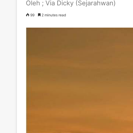
Oleh ; Via Dicky (Sejarahwan)
99
2 minutes read