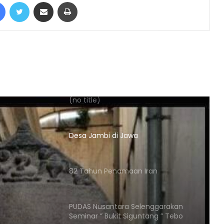
Facebook
Twitter
Share via Email
Print
Zabaj “Raja Pulau” Di Laut Timur
Hafizi Alatas Pimpin Dubalang D4G7
Priode 2026-2030
(no title)
Desa Jambi di Jawa
82 Tahun Penamaan Iran
PUDAS Nusantara Selenggarakan
Seminar ” Bukit Siguntang ” Tebo