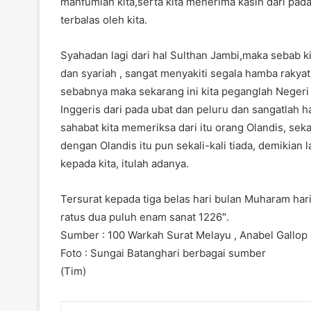
mahfumlah kita,serta kita menerima kasih dari pada
terbalas oleh kita.
Syahadan lagi dari hal Sulthan Jambi,maka sebab k
dan syariah , sangat menyakiti segala hamba rakyatn
sebabnya maka sekarang ini kita peganglah Negeri 
Inggeris dari pada ubat dan peluru dan sangatlah har
sahabat kita memeriksa dari itu orang Olandis, sekal
dengan Olandis itu pun sekali-kali tiada, demikian 
kepada kita, itulah adanya.
Tersurat kepada tiga belas hari bulan Muharam hari
ratus dua puluh enam sanat 1226″.
Sumber : 100 Warkah Surat Melayu , Anabel Gallop
Foto : Sungai Batanghari berbagai sumber
(Tim)