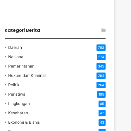
Kategori Berita
Daerah
798
Nasional
574
Pemerintahan
345
Hukum dan Kriminal
294
Politik
264
Peristiwa
195
Lingkungan
85
Kesehatan
47
Ekonomi & Bisnis
43