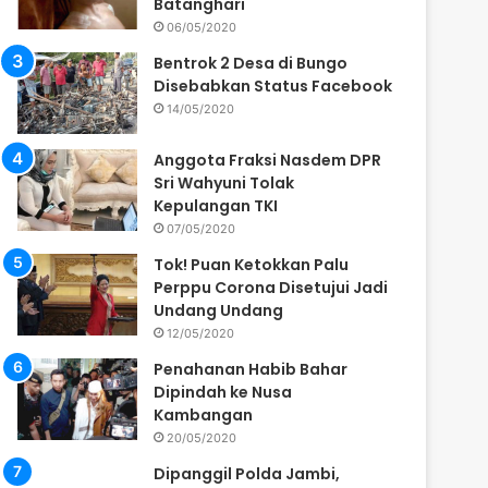
Batanghari
06/05/2020
Bentrok 2 Desa di Bungo
Disebabkan Status Facebook
14/05/2020
Anggota Fraksi Nasdem DPR
Sri Wahyuni Tolak
Kepulangan TKI
07/05/2020
Tok! Puan Ketokkan Palu
Perppu Corona Disetujui Jadi
Undang Undang
12/05/2020
Penahanan Habib Bahar
Dipindah ke Nusa
Kambangan
20/05/2020
Dipanggil Polda Jambi,