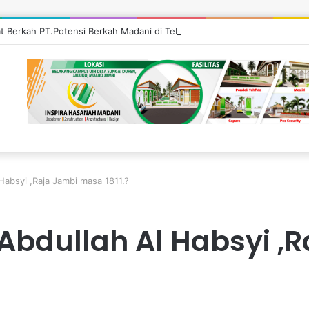
at Berkah PT.Potensi Berkah Madani di Tebo, Salurkan Bantuan ke Masya
Habsyi ,Raja Jambi masa 1811.?
Abdullah Al Habsyi ,