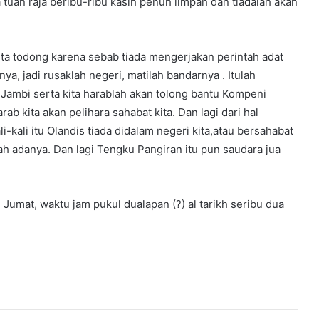
 tuan raja beribu-ribu kasih penuh limpah dan tiadalah akan
ita todong karena sebab tiada mengerjakan perintah adat
ya, jadi rusaklah negeri, matilah bandarnya . Itulah
Jambi serta kita harablah akan tolong bantu Kompeni
Kampung Haji Muhammad Jambi
ab kita akan pelihara sahabat kita. Dan lagi dari hal
Di Johor
i-kali itu Olandis tiada didalam negeri kita,atau bersahabat
lah adanya. Dan lagi Tengku Pangiran itu pun saudara jua
Penghargaan Terhadap Fotografer
 Jumat, waktu jam pukul dualapan (?) al tarikh seribu dua
Trend Kecantikan Pada Abad Ke
19M
Doa-doa Islam Dalam Mantra
Mistisme Batak