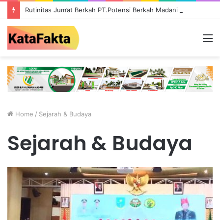
Rutinitas Jum’at Berkah PT.Potensi Berkah Madani di Tebo, Salurkan Bantuan ke Masyarakat
M
Home
/
Sejarah & Budaya
Sejarah & Budaya