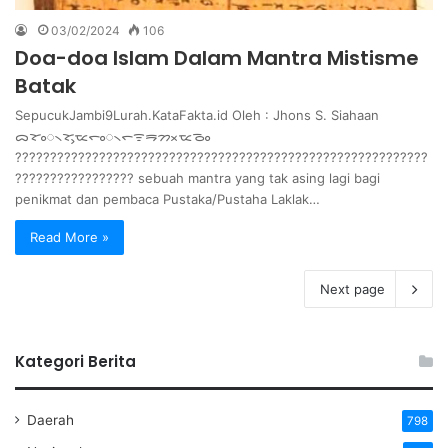
03/02/2024
106
Doa-doa Islam Dalam Mantra Mistisme
Batak
SepucukJambi9Lurah.KataFakta.id Oleh : Jhons S. Siahaan
ᯅᯘᯪ᯲ᯘᯮᯔᯞᯪ᯲ᯞᯤᯒᯂᯬᯔᯉᯪ
???????????????????????????????????????????????????????????
????????????????? sebuah mantra yang tak asing lagi bagi
penikmat dan pembaca Pustaka/Pustaha Laklak…
Read More »
Next page
Kategori Berita
Daerah
798