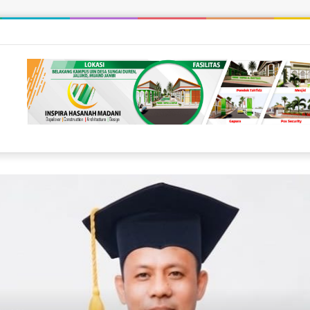
rkah Madani Salurkan Beras Untuk Kaum Dhuafa & Santuni Anak Yatim d