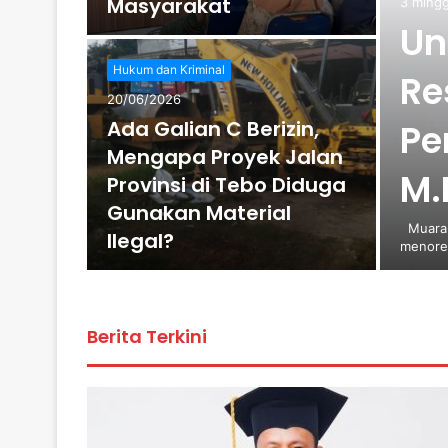
r
Masyarakat
3 ming
Un
Hukum dan Kriminal
Re
20/06/2026
LDK
Ada Galian C Berizin,
Pe
negak
Mengapa Proyek Jalan
M.
ka
Provinsi di Tebo Diduga
Gunakan Material
Muara B
Ilegal?
menoreh
Berita Terkini