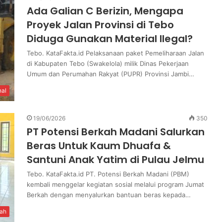
Ada Galian C Berizin, Mengapa
Proyek Jalan Provinsi di Tebo
Diduga Gunakan Material Ilegal?
‎Tebo. KataFakta.id Pelaksanaan paket Pemeliharaan Jalan
di Kabupaten Tebo (Swakelola) milik Dinas Pekerjaan
Umum dan Perumahan Rakyat (PUPR) Provinsi Jambi…
nal
19/06/2026
350
PT Potensi Berkah Madani Salurkan
Beras Untuk Kaum Dhuafa &
Santuni Anak Yatim di Pulau Jelmu
‎Tebo. KataFakta.id PT. Potensi Berkah Madani (PBM)
kembali menggelar kegiatan sosial melalui program Jumat
Berkah dengan menyalurkan bantuan beras kepada…
ah