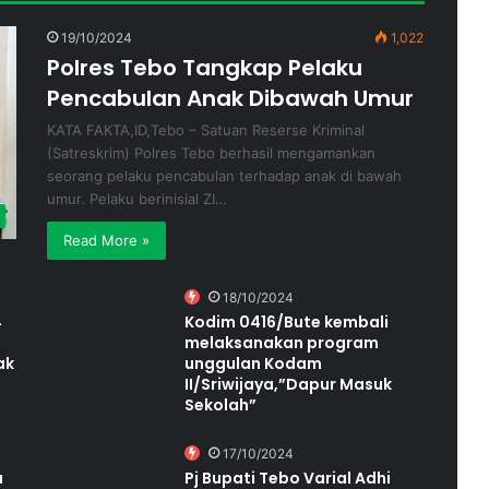
19/10/2024
1,022
Polres Tebo Tangkap Pelaku
Pencabulan Anak Dibawah Umur
KATA FAKTA,ID,Tebo – Satuan Reserse Kriminal
(Satreskrim) Polres Tebo berhasil mengamankan
seorang pelaku pencabulan terhadap anak di bawah
umur. Pelaku berinisial ZI…
Read More »
18/10/2024
4
Kodim 0416/Bute kembali
melaksanakan program
ak
unggulan Kodam
II/Sriwijaya,”Dapur Masuk
Sekolah”
17/10/2024
a
Pj Bupati Tebo Varial Adhi