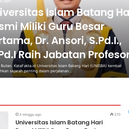
gu ago
iversitas Islam Batang Ha
smi Miliki Guru Besar
rtama, Dr. Ansori, S.Pd.I.,
Pd.I Raih Jabatan Profeso
ulian. KataFakta.id Universitas Islam Batang Hari (UNISBA) kembali
kan sejarah penting dalam perjalanan…
3 minggu ago
270
Universitas Islam Batang Hari