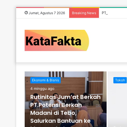
PT Potensi Be
Jumat, Agustus 7 2026
Breaking News
Ekonomi & Bisnis
Tokoh
ngi
4 minggu ago
ultasi
Rutinitas Jum’at Berkah
PT.Potensi Berkah
n
Madani di Tebo,
Salurkan Bantuan ke