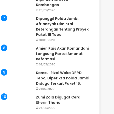
Kambangan
20/05/2020
Dipanggil Polda Jambi,
Afriansyah Dimintai
Keterangan Tentang Proyek
Paket 16 Tebo
18/05/2020
Amien Rais Akan Komandani
Langsung Partai Amanat
Reformasi
08/05/2020
Samsul Rizal Waka DPRD
Tebo, Diperiksa Polda Jambi
Diduga Terkait Paket 16.
21/07/2020
Zumi Zola Digugat Cerai
Sherin Tharia
24/06/2020