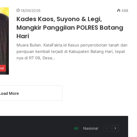
18/06/2026
488
Kades Kaos, Suyono & Legi,
Mangkir Panggilan POLRES Batang
Hari
Muara Bulian. KataFakta.id Kasus penyerobotan tanah dan
penipuan kembali terjadi di Kabupaten Batang Hari, tepat
nya di RT 09, Desa…
nal
Load More
All
Nasional
Previous
Next
page
page