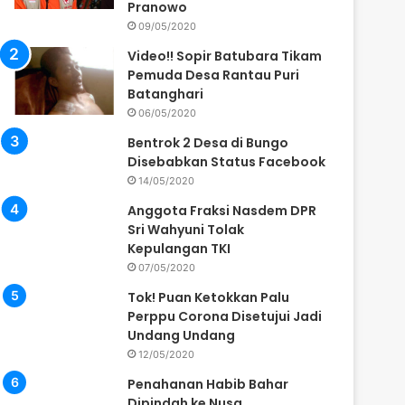
Pranowo
09/05/2020
Video!! Sopir Batubara Tikam
Pemuda Desa Rantau Puri
Batanghari
06/05/2020
Bentrok 2 Desa di Bungo
Disebabkan Status Facebook
14/05/2020
Anggota Fraksi Nasdem DPR
Sri Wahyuni Tolak
Kepulangan TKI
07/05/2020
Tok! Puan Ketokkan Palu
Perppu Corona Disetujui Jadi
Undang Undang
12/05/2020
Penahanan Habib Bahar
Dipindah ke Nusa