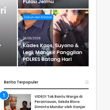
Pulau Jelmu
POLDA
ri
Hukum dan Kriminal
Daerah
18/06/2026
r
Kades Kaos, Suyono &
19/10/202
Legi, Mangkir Panggilan
Sekda 
POLRES Batang Hari
SAKIP
Berita Terpopuler
VIDEO! Tak Bantu Warga di
Perantauan, Sekda Blora
Diminta Mundur oleh Ganjar