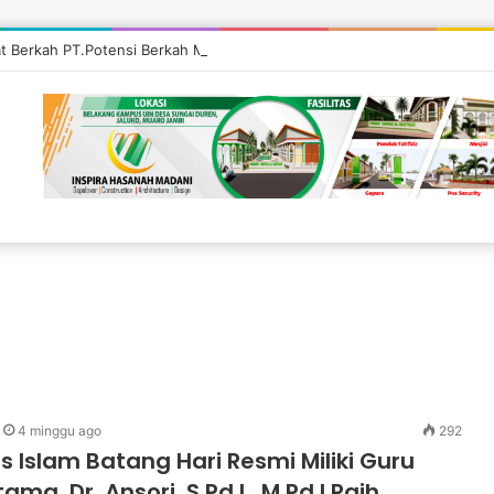
at Berkah PT.Potensi Berkah Madani di Tebo, Salurkan Bantuan ke Masya
4 minggu ago
292
s Islam Batang Hari Resmi Miliki Guru
ama, Dr. Ansori, S.Pd.I., M.Pd.I Raih