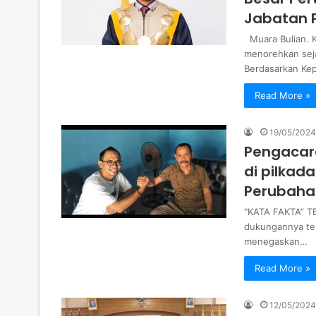
Jabatan P
Muara Bulian. K
menorehkan seja
Berdasarkan Ke
Read More »
19/05/2024
Pengacara
di pilkad
Perubaha
“KATA FAKTA” TE
dukungannya ter
menegaskan…
Read More »
12/05/2024