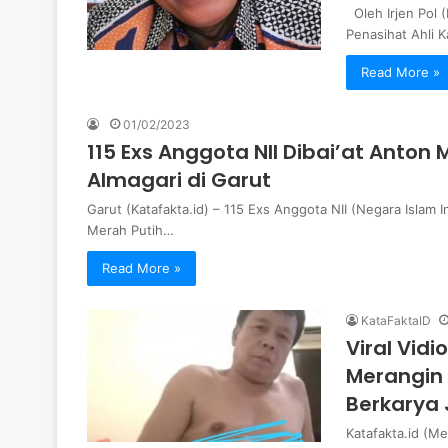
Oleh Irjen Pol 
Penasihat Ahli K
Read More »
01/02/2023
115 Exs Anggota NII Dibai’at Anto
Almagari di Garut
Garut (Katafakta.id) – 115 Exs Anggota NII (Negara Islam 
Merah Putih…
Read More »
KataFaktaID
Viral Vid
Merangin 
Berkarya 
Katafakta.id (M