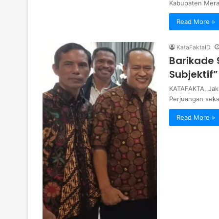
Kabupaten Meran
Read More »
KataFaktaID
Barikade 
Subjektif”
KATAFAKTA, Jakar
Perjuangan seka
Read More »