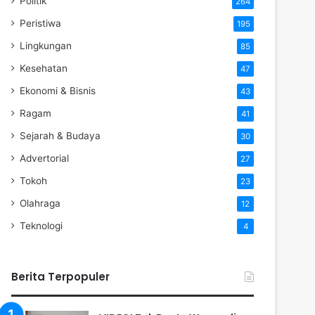
Politik
264
Peristiwa
195
Lingkungan
85
Kesehatan
47
Ekonomi & Bisnis
43
Ragam
41
Sejarah & Budaya
30
Advertorial
27
Tokoh
23
Olahraga
12
Teknologi
4
Berita Terpopuler