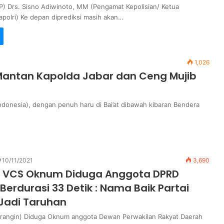
(P) Drs. Sisno Adiwinoto, MM (Pengamat Kepolisian/ Ketua
apolri) Ke depan diprediksi masih akan…
1,026
n Mantan Kapolda Jabar dan Ceng Mujib
Indonesia), dengan penuh haru di Bai’at dibawah kibaran Bendera
10/11/2021
3,690
io VCS Oknum Diduga Anggota DPRD
Berdurasi 33 Detik : Nama Baik Partai
Jadi Taruhan
erangin) Diduga Oknum anggota Dewan Perwakilan Rakyat Daerah