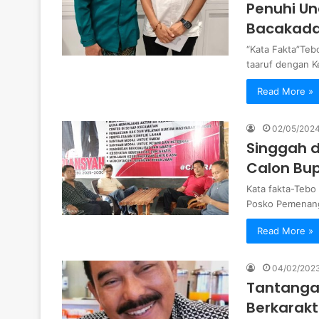
Penuhi U
Bacakada
“Kata Fakta”Teb
taaruf dengan 
Read More »
02/05/202
Singgah d
Calon Bup
Kata fakta-Tebo
Posko Pemenang
Read More »
04/02/202
Tantangan
Berkarakt