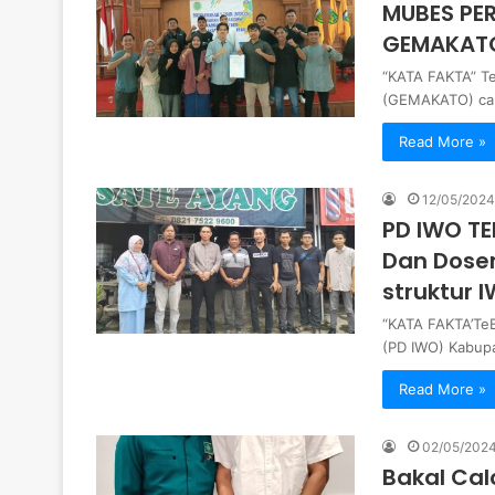
MUBES PER
GEMAKAT
“KATA FAKTA” T
(GEMAKATO) cab
Read More »
12/05/2024
PD IWO TE
Dan Dose
struktur 
“KATA FAKTA’TeB
(PD IWO) Kabup
Read More »
02/05/202
Bakal Cal