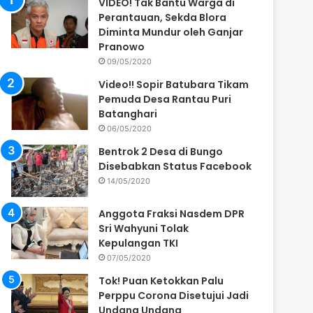
VIDEO! Tak Bantu Warga di
Perantauan, Sekda Blora
Diminta Mundur oleh Ganjar
Pranowo
09/05/2020
Video!! Sopir Batubara Tikam
Pemuda Desa Rantau Puri
Batanghari
06/05/2020
Bentrok 2 Desa di Bungo
Disebabkan Status Facebook
14/05/2020
Anggota Fraksi Nasdem DPR
Sri Wahyuni Tolak
Kepulangan TKI
07/05/2020
Tok! Puan Ketokkan Palu
Perppu Corona Disetujui Jadi
Undang Undang