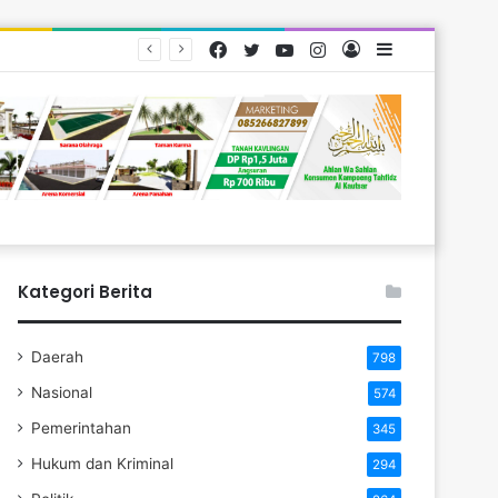
Facebook
Twitter
YouTube
Instagram
Log
Sidebar
rakat
In
Kategori Berita
Daerah
798
Nasional
574
Pemerintahan
345
Hukum dan Kriminal
294