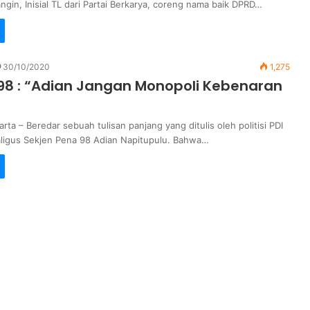
gin, Inisial TL dari Partai Berkarya, coreng nama baik DPRD…
30/10/2020
1,275
98 : “Adian Jangan Monopoli Kebenaran
ta – Beredar sebuah tulisan panjang yang ditulis oleh politisi PDI
ligus Sekjen Pena 98 Adian Napitupulu. Bahwa…