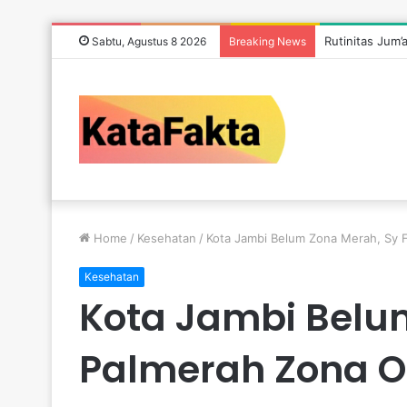
Rutinitas Jum’
Sabtu, Agustus 8 2026
Breaking News
Home
/
Kesehatan
/
Kota Jambi Belum Zona Merah, Sy 
Kesehatan
Kota Jambi Belu
Palmerah Zona O