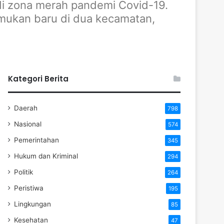
i zona merah pandemi Covid-19.
emukan baru di dua kecamatan,
Kategori Berita
Daerah
798
Nasional
574
Pemerintahan
345
Hukum dan Kriminal
294
Politik
264
Peristiwa
195
Lingkungan
85
Kesehatan
47