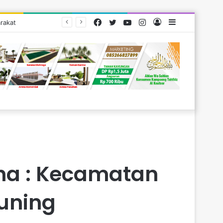
Facebook
Twitter
YouTube
Instagram
Log
Sidebar
rakat
In
ha : Kecamatan
uning