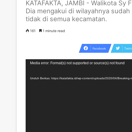
KATAFAKTA, JAMBI - Walikota Sy 
Dia mengakui di wilayahnya sudah
tidak di semua kecamatan.
161
1 minute read
Facebook
Twitt
Pemutar
Media error: Format(s) not supported or source(s) not found
Video
Unduh Berkas: https://katafakta.id/wp-content/uploads/2020/04/Breaking-n