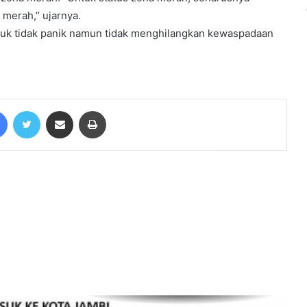
Johansyah : Mulai 1 Juli Tes Swab
merah,’’ ujarnya.
Bisa Dilakukan di Jambi
tuk tidak panik namun tidak menghilangkan kewaspadaan
Jokowi Ultimatum Jawa Timur, 2
Minggu ke Depan Angka Corona
Harus Sudah Turun
Facebook
Twitter
Share via Email
Print
Mayoritas Warga Positif Corona di
Merangin Sembuh, Al Haris : Mereka
Minum Ramuan Sungkai
Melejit, Kasus Baru Positif Corona
1.043
Rapat Awal semester genap
Kampus IAI lakukan Giat halal
bihalal sekaligus doa selamat
gedung baru