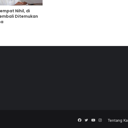
Tinjau Vaksinasi Serentak 114 Titik di
empat Nihil, di
Jatim, Kapolri Optimis Target 2 Juta
Kembali Ditemukan
Per Hari Tercapai
na
Covid-19 Belum Usai Pemerintah
Kota Jambi Gelar Penyekatan Pada
PPKM level 4. Ratusan Paket Bansos
SUdah Di Gilir Ke Masyarakat
Pernyataan Sikap Aliansi Rakyat
Jambi Tentram dan Damai Terkait
Pelanggaran Prokes Rizieq Shihab
DPP LPI TIPIKOR PANTAU DUGAAN
PENYALAHGUNAAN DANA BLUD RSUD
SELURUH INDONESIA
Facebook
Twitter
YouTube
Instagram
Tentang Ka