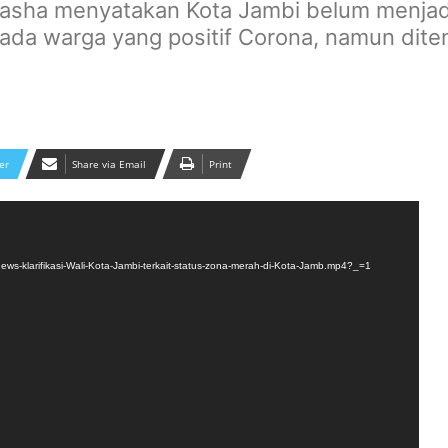
Fasha menyatakan Kota Jambi belum menjad
 ada warga yang positif Corona, namun dit
er
Share via Email
Print
ews-klarifikasi-Wali-Kota-Jambi-terkait-status-zona-merah-di-Kota-Jamb.mp4?_=1