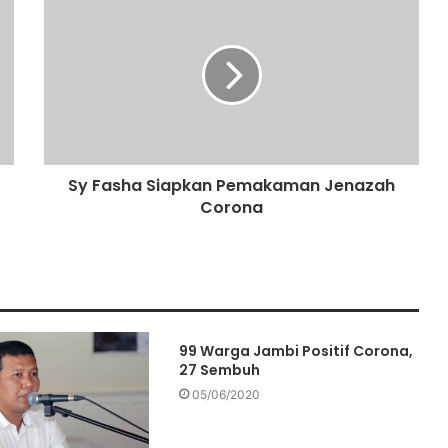
Johansyah : Mulai 1 Juli Tes Swab
Bisa Dilakukan di Jambi
Jokowi Ultimatum Jawa Timur, 2
Minggu ke Depan Angka Corona
Harus Sudah Turun
Sy Fasha Siapkan Pemakaman Jenazah
Corona
Mayoritas Warga Positif Corona di
Merangin Sembuh, Al Haris : Mereka
Minum Ramuan Sungkai
Melejit, Kasus Baru Positif Corona
1.043
99 Warga Jambi Positif Corona,
27 Sembuh
Rapat Awal semester genap
05/06/2020
Kampus IAI lakukan Giat halal
bihalal sekaligus doa selamat
gedung baru