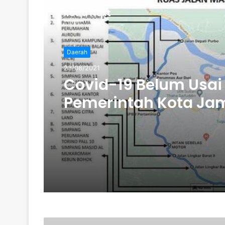
Read Next
Daerah
23/08/2021
Covid-19 Belum Usai
Pemerintah Kota Ja
Gelar Penyekatan P
PPKM level 4. Ratusa
Paket Bansos SUdah D
Ke Masyarakat