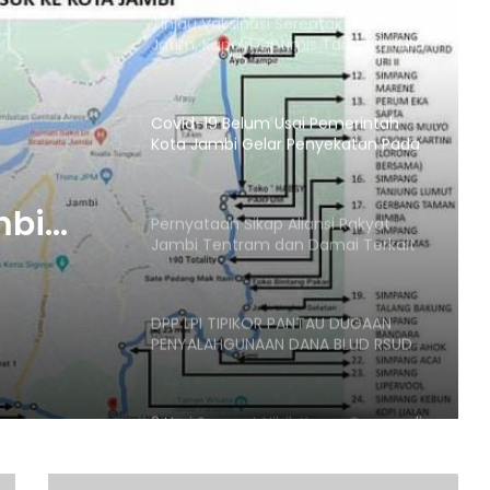
Tinjau Vaksinasi Serentak 114 Titik di
Jatim, Kapolri Optimis Target 2 Juta
Per Hari Tercapai
Covid-19 Belum Usai Pemerintah
Kota Jambi Gelar Penyekatan Pada
PPKM level 4. Ratusan Paket Bansos
SUdah Di Gilir Ke Masyarakat
mbi
Pernyataan Sikap Aliansi Rakyat
Jambi Tentram dan Damai Terkait
ada
Pelanggaran Prokes Rizieq Shihab
n
DPP LPI TIPIKOR PANTAU DUGAAN
i Gilir
PENYALAHGUNAAN DANA BLUD RSUD
SELURUH INDONESIA
3 Hari Sempat Nihil, Kasus Corona di
Jambi Bertambah 3