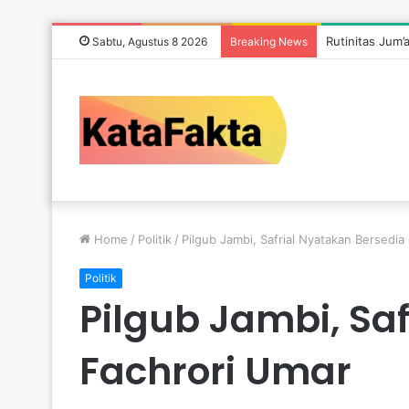
Rutinitas Jum’
Sabtu, Agustus 8 2026
Breaking News
Home
/
Politik
/
Pilgub Jambi, Safrial Nyatakan Bersedi
Politik
Pilgub Jambi, Sa
Fachrori Umar