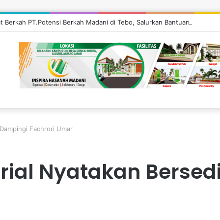
at Berkah PT.Potensi Berkah Madani di Tebo, Salurkan Bantuan ke Masya
a Dampingi Fachrori Umar
frial Nyatakan Berse