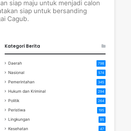
n siap maju untuk menjadi calon
atakan siap untuk bersanding
ai Cagub.
Kategori Berita
Daerah
798
Nasional
574
Pemerintahan
345
Hukum dan Kriminal
294
Politik
264
Peristiwa
195
Lingkungan
85
Kesehatan
47