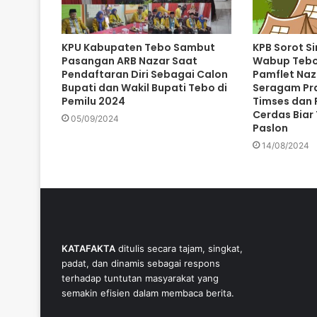
KPU Kabupaten Tebo Sambut
KPB Sorot S
Pasangan ARB Nazar Saat
Wabup Tebo
Pendaftaran Diri Sebagai Calon
Pamflet Naz
Bupati dan Wakil Bupati Tebo di
Seragam Pr
Pemilu 2024
Timses dan 
Cerdas Biar
05/09/2024
Paslon
14/08/2024
KATAFAKTA
ditulis secara tajam, singkat,
padat, dan dinamis sebagai respons
terhadap tuntutan masyarakat yang
semakin efisien dalam membaca berita.