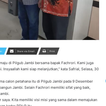
er
Share via Email
Print
maju di Pilgub Jambi bersama bapak Fachrori. Kami juga
syaallah kami siap melanjutkan,” kata Safrial, Selasa, 30
ma calon petahana itu di Pilgub Jambi pada 9 Desember
ngun Jambi. Selain Fachrori memiliki sifat yang baik,
Jambi.
Miliki Jiwa Sosial yang Tinggi,ARB-
ior saya. Kita memiliki visi misi yang sama dalam memajukan
NAZAR Jenguk Warga Sido Mulyo
yang Sakit Peduli Antar Sesama,
kan kader PDI-P itu.