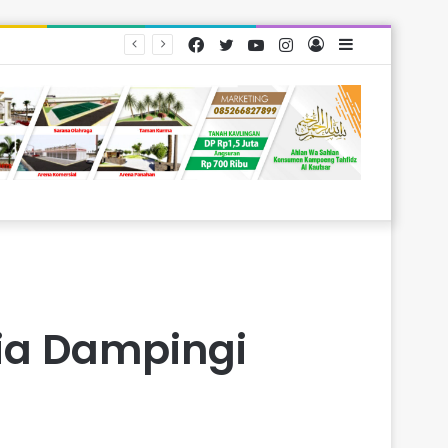
Facebook
Twitter
YouTube
Instagram
Log
Sidebar
rakat
In
dia Dampingi