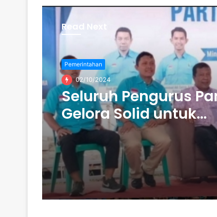
Read Next
Pemerintahan
02/10/2024
Seluruh Pengurus Par
Gelora Solid untuk
Menangkan Romi-
Sudirman di Pilgub 
2024