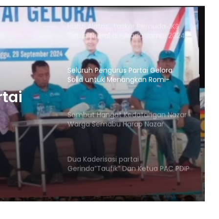
(TJBS) Kabupaten Tebo panjatkan
do’a untuk pasangan Agus
Rubiyanto dan Nazar Efendi pimpin
Hafizi Alatas ; Laskar Pemuda JKS
Tetap Netral di Pilkada Jambi 2024
Seluruh Pengurus Partai Gelora
Solid untuk Menangkan Romi-
Sudirman di Pilgub Jambi 2024
tai
Sambut Hangat Kedatangan Nazar
Warga Semabu Harap Nazar
Menang di Pilkada Tebo
Jambi
Dua Kaderisasi partai
Gerinda”Taufik” Dan Ketua PAC PDIP
Siap Menangkan AGUS-NAZAR
Miliki Jiwa Sosial yang Tinggi,ARB-
NAZAR Jenguk Warga Sido Mulyo