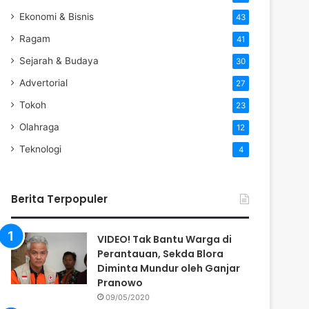
Ekonomi & Bisnis
43
Ragam
41
Sejarah & Budaya
30
Advertorial
27
Tokoh
23
Olahraga
12
Teknologi
4
Berita Terpopuler
VIDEO! Tak Bantu Warga di
Perantauan, Sekda Blora
Diminta Mundur oleh Ganjar
Pranowo
09/05/2020