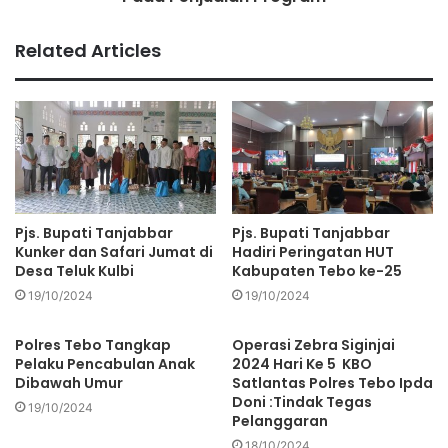
kehilangan wibawa jika dianggap berpihak dalam
kontestasi politik.
Related Articles
Oleh karena itu, ia menyerukan agar lembaga adat kembali
pada fungsi utamanya sebagai penyeimbang dan pelindung
budaya.
Selain itu, ia juga mengingatkan bahwa Pilkada merupakan
proses demokrasi yang harus dijalankan dengan prinsip
Pjs. Bupati Tanjabbar
Pjs. Bupati Tanjabbar
keadilan dan keterbukaan.
Kunker dan Safari Jumat di
Hadiri Peringatan HUT
Desa Teluk Kulbi
Kabupaten Tebo ke-25
Keterlibatan lembaga adat dalam mendukung salah satu
19/10/2024
19/10/2024
pasangan calon bisa dianggap sebagai upaya
mempengaruhi hasil pemilihan, yang bertentangan dengan
Polres Tebo Tangkap
Operasi Zebra Siginjai
Pelaku Pencabulan Anak
2024 Hari Ke 5 KBO
prinsip-prinsip demokrasi.
Dibawah Umur
Satlantas Polres Tebo Ipda
Doni :Tindak Tegas
19/10/2024
Azri menegaskan bahwa pemilu harus berjalan dengan
Pelanggaran
jujur dan adil, tanpa intervensi dari pihak-pihak yang
18/10/2024