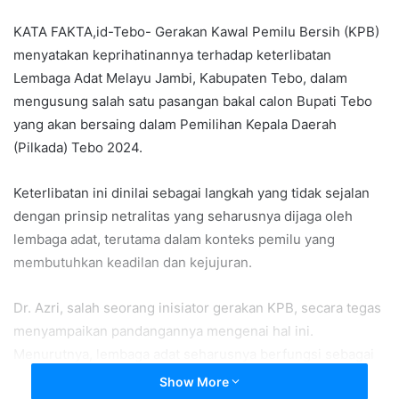
KATA FAKTA,id-Tebo- Gerakan Kawal Pemilu Bersih (KPB)
menyatakan keprihatinannya terhadap keterlibatan
Lembaga Adat Melayu Jambi, Kabupaten Tebo, dalam
mengusung salah satu pasangan bakal calon Bupati Tebo
yang akan bersaing dalam Pemilihan Kepala Daerah
(Pilkada) Tebo 2024.
Keterlibatan ini dinilai sebagai langkah yang tidak sejalan
dengan prinsip netralitas yang seharusnya dijaga oleh
lembaga adat, terutama dalam konteks pemilu yang
membutuhkan keadilan dan kejujuran.
Dr. Azri, salah seorang inisiator gerakan KPB, secara tegas
menyampaikan pandangannya mengenai hal ini.
Menurutnya, lembaga adat seharusnya berfungsi sebagai
pilar netralitas dalam masyarakat, bukan sebagai
Show More