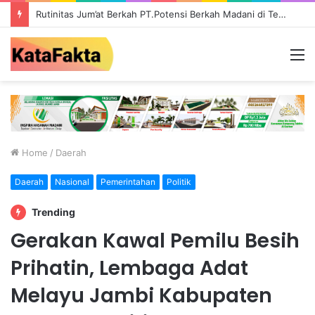
Rutinitas Jum’at Berkah PT.Potensi Berkah Madani di Tebo, Salurkan Bantuan ke Masyarakat
M
Home
/
Daerah
Daerah
Nasional
Pemerintahan
Politik
Trending
Gerakan Kawal Pemilu Besih
Prihatin, Lembaga Adat
Melayu Jambi Kabupaten