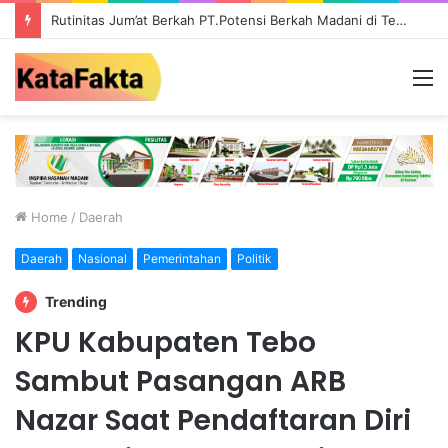
Ada Galian C Berizin, Mengapa Proyek Jalan Provinsi di Tebo Diduga Gunakan Material Ilegal?
M
Home
/
Daerah
Daerah
Nasional
Pemerintahan
Politik
Trending
KPU Kabupaten Tebo
Sambut Pasangan ARB
Nazar Saat Pendaftaran Diri