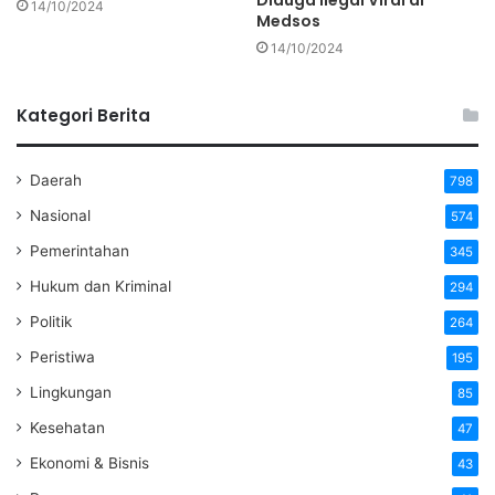
Diduga Ilegal Viral di
14/10/2024
Medsos
14/10/2024
Kategori Berita
Daerah
798
Nasional
574
Pemerintahan
345
Hukum dan Kriminal
294
Politik
264
Peristiwa
195
Lingkungan
85
Kesehatan
47
Ekonomi & Bisnis
43