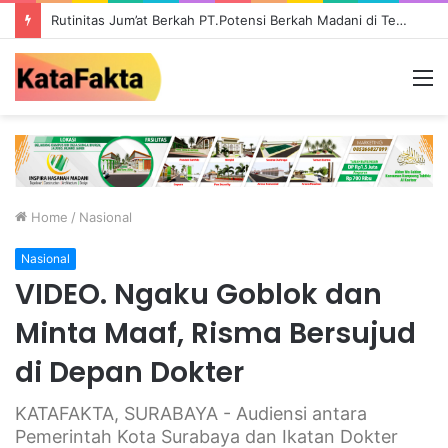
Rutinitas Jum’at Berkah PT.Potensi Berkah Madani di Tebo, Salurkan Bantuan ke Masyarakat
M
Home
/
Nasional
Nasional
VIDEO. Ngaku Goblok dan
Minta Maaf, Risma Bersujud
di Depan Dokter
KATAFAKTA, SURABAYA - Audiensi antara
Pemerintah Kota Surabaya dan Ikatan Dokter