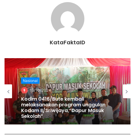
“Semua salah saya. Saya yang salah,” kata Risma sambil
berjalan menangis dan langsung bersujud di depan
Sudarsono.
KataFaktaID
Melihat Risma bersujud di depannya, Sudarsono dan
sejumlah staf Risma yang terkejut pun mencoba
mengangkat Risma untuk berdiri.
“Saya sudah sediakan 200 bed di RS Husada Utama kalau
Nasional
di RS Dr Soetomo penuh. Saya bilang silakan pakai kalau
18/10/2024
sudah penuh. Tapi kenapa saya selalu disalahkan. Padahal
Kodim 0416/Bute kembali
bantuan saya ditolak. Saya enggak bisa masuk Soetomo,”
melaksanakan program unggulan
kata Risma sambil duduk terisak.
Kodam II/Sriwijaya,”Dapur Masuk
Sekolah”
Sebagai informasi, RSUD Dr Soetomo merupakan RS di
bawah pengelolaan Pemprov Jatim.