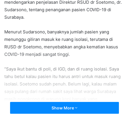
mendengarkan penjelasan Direktur RSUD dr Soetomo, dr.
Sudarsono, tentang penanganan pasien COVID-19 di
Surabaya.
Menurut Sudarsono, banyaknya jumlah pasien yang
menunggu giliran masuk ke ruang isolasi, terutama di
RUSD dr Soetomo, menyebabkan angka kematian kasus
COVID-19 menjadi sangat tinggi.
“Saya ikut bantu di poli, di IGD, dan di ruang isolasi. Saya
tahu betul kalau pasien itu harus antri untuk masuk ruang
isolasi. Soetomo sudah penuh. Belum lagi, kalau malam
saya pulang dari rumah sakit saya lihat warga Surabaya
masih nongkrong di warung kopi banyak yang
mengabaikan protokol kesehatan,” kata Sudarsono.
Show More
Begitu mendengar pernyataan tersebut, tiba-tiba Risma
berdiri dan mendekati Sudarsono, lalu dia bersujud.