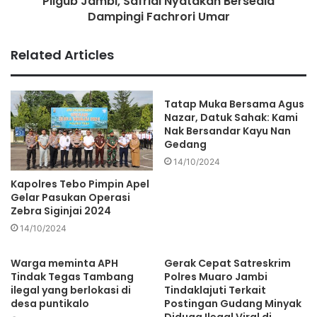
Pilgub Jambi, Safrial Nyatakan Bersedia
mereka dipulangkan padahal masih 1 kali PCR, nanti klaim
Dampingi Fachrori Umar
rumah sakit ditolak BPJS. Di situ saja masalahnya
sebenarnya. Seolah-olah kamar terisi terus, padahal
Related Articles
pasien yang masuk dan keluar ini nggak sebanding ,” jelas
Brahmana.
Tatap Muka Bersama Agus
Nazar, Datuk Sahak: Kami
Mendengar penjelasan ini, ditambah penjelasan dari
Nak Bersandar Kayu Nan
berbagai dokter spesialis paru dan anestesi serta
Gedang
perwakilan rumah sakit se-Surabaya, lagi-lagi Risma pun
14/10/2024
kembali meminta maaf.
Kapolres Tebo Pimpin Apel
Gelar Pasukan Operasi
“Saya memang goblok. Saya nggak pantas jadi wali kota
Zebra Siginjai 2024
Surabaya. Saya minta maaf Pak Sudarsono,” kata Risma
14/10/2024
yang kembali mendatangi Sudarsono dan bersimpuh di
Warga meminta APH
Gerak Cepat Satreskrim
kaki Sudarsono kedua kalinya sambil terus menangis. ***
Tindak Tegas Tambang
Polres Muaro Jambi
ilegal yang berlokasi di
Tindaklajuti Terkait
Muhamad Usman
desa puntikalo
Postingan Gudang Minyak