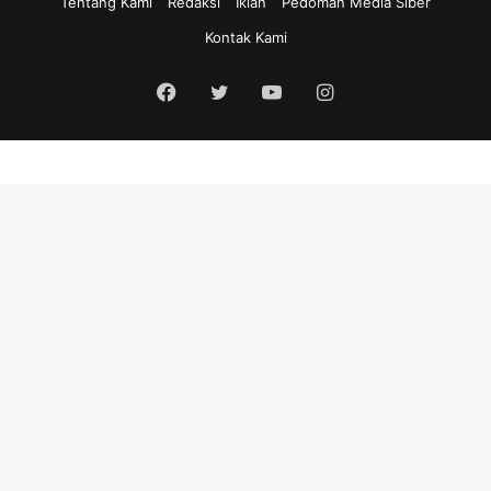
Tentang Kami
Redaksi
Iklan
Pedoman Media Siber
Kontak Kami
Facebook
Twitter
YouTube
Instagram