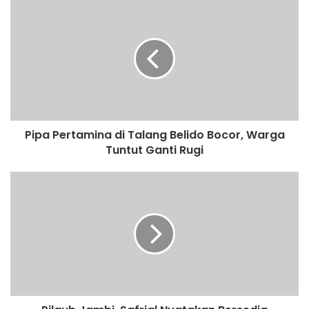
Ketua IDI Surabaya dr Brahmana Askandar mencoba
menengahi. Ia memberikan penjelasan.
Pemutar
Video
Pipa Pertamina di Talang Belido Bocor, Warga
Tuntut Ganti Rugi
00:00
00:49
“Jadi sebetulnya permasalahannya di kapasitas kamar yang
dipakai pasien konversi dari positif ke negatif. Mereka
sudah diuji PCR 1 kali dan hasilnya negatif. Tapi mereka
belum boleh pulang kalau belum 2 kali PCR. Karena kalau