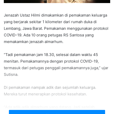
Jenazah Ustaz Hilmi dimakamkan di pemakaman keluarga
yang berjarak sekitar 1 kilometer dari rumah duka di
Lembang, Jawa Barat. Pemakaman menggunakan protokol
COVID-19. Ada 10 orang petugas RS Santosa yang
memakamkan jenazah almarhum.
“Tadi pemakaman jam 18.30, selesai dalam waktu 45
menitan. Pemakamannya dengan protokol COVID-19,
termasuk dari petugas penggali pemakamannya juga,” ujar
Sutisna.
Di pemakaman nampak adik dan sejumlah keluarga.
Mereka turut menerapkan protokol kesehatan.
“Ada adik-adik almarhum yang datang. Jadi setelah
pemakaman, barang-barang alat pelindung dirinya