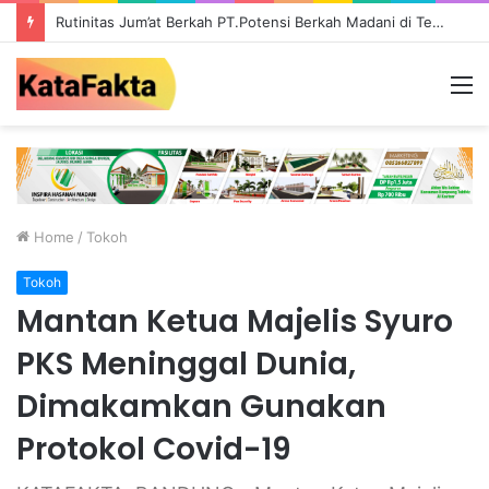
Rutinitas Jum’at Berkah PT.Potensi Berkah Madani di Tebo, Salurkan Bantuan ke Masyarakat
M
Home
/
Tokoh
Tokoh
Mantan Ketua Majelis Syuro
PKS Meninggal Dunia,
Dimakamkan Gunakan
Protokol Covid-19