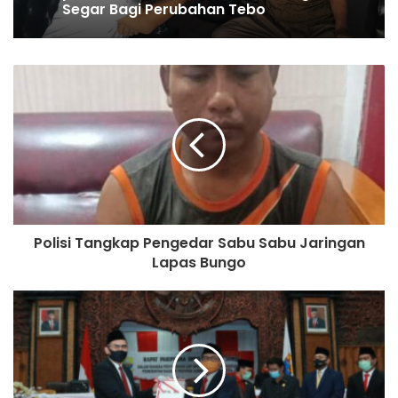
MUBES PERDANA : RENGKI DELFIKA
Pengacara kondang
NAHKODAI GEMAKATO CABANG TEBO
Dr.Azri,Kehadiran Afriansyah di
pilkada 2024 Akan Membawa Angin
Segar Bagi Perubahan Tebo
Polisi Tangkap Pengedar Sabu Sabu Jaringan
Lapas Bungo