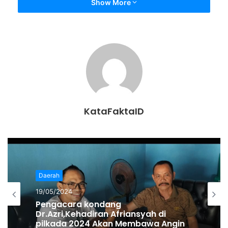
Show More
dimusnahkan, pokoknya seperti itu protokolnya,” katanya.
Kata Sutisna, Ustaz Hilmi meninggal karena sakit jantung
yang diidapnya sejak lama. Sebelum meninggal dunia,
Ustaz Hilmi sempat menjalani perawatan di RS Santosa
sejak Jumat, 26 Juni 2020.
“Setahu saya sakitnya itu jantung, sudah lama juga
KataFaktaID
sakitnya. Kemarin akhirnya masuk rumah sakit karena sakit
jantungnya, kemudian dikabarkan meninggal. Kalau sakit
yang lainnya kurang tahu,” terangnya. ***
Muhamad Usman
Daerah
Daerah
19/05/2024
12/05/2024