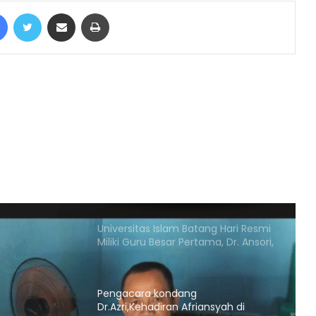
Mujib Almagari di Garut
Facebook
Twitter
Share via Email
Print
Viral Vidio VCS Oknum Diduga
Anggota DPRD Merangin Berdurasi
33 Detik : Nama Baik Partai Berkarya
Jadi Taruhan
Barikade 98 : “Adian Jangan
Monopoli Kebenaran Subjektif”
Universitas Islam Batang Hari Resmi
Miliki Guru Besar Pertama, Dr. Ansori,
S.Pd.I., M.Pd.I Raih Jabatan Profesor
Pengacara kondang
Dr.Azri,Kehadiran Afriansyah di
pilkada 2024 Akan Membawa Angin
Segar Bagi Perubahan Tebo
MUBES PERDANA : RENGKI DELFIKA
NAHKODAI GEMAKATO CABANG