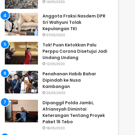
14/05/2020
Anggota Fraksi Nasdem DPR
Sri Wahyuni Tolak
Kepulangan TKI
07/05/2020
Tok! Puan Ketokkan Palu
Perppu Corona Disetujui Jadi
Undang Undang
12/05/2020
Penahanan Habib Bahar
Dipindah ke Nusa
Kambangan
20/05/2020
Dipanggil Polda Jambi,
Afriansyah Dimintai
Keterangan Tentang Proyek
Paket 16 Tebo
18/05/2020