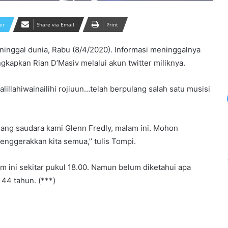
er
Share via Email
Print
inggal dunia, Rabu (8/4/2020). Informasi meninggalnya
gkapkan Rian D’Masiv melalui akun twitter miliknya.
alillahiwainailihi rojiuun…telah berpulang salah satu musisi
Singgah di Posko Pemenangan
Afriansyah Bakal Calon Bupati Tebo,
ulang saudara kami Glenn Fredly, malam ini. Mohon
Ini Pesan Ansori Hasan
nggerakkan kita semua,’’ tulis Tompi.
Tantangan Pendidikan Filsafat dan
m ini sekitar pukul 18.00. Namun belum diketahui apa
Perlunya Polisi Berkarakter
 44 tahun. (***)
115 Exs Anggota NII Dibai’at Anton
Mantan Kapolda Jabar dan Ceng