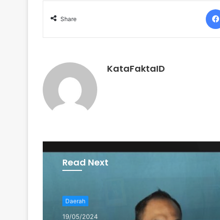
Share
KataFaktaID
Read Next
Daerah
12/05/2024