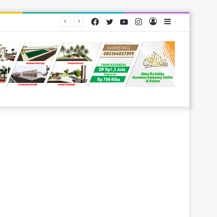
Facebook
Twitter
YouTube
Instagram
Log
Sidebar
arakat
In