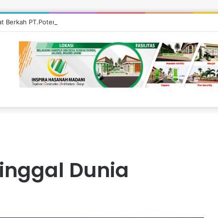
’at Berkah PT.Potensi Berkah Madani di Tebo, Salurkan Bantuan ke Masy
inggal Dunia