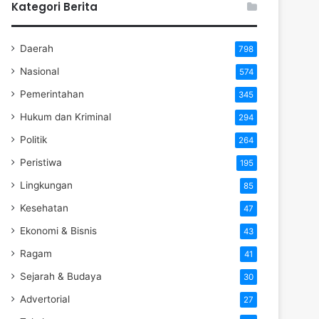
Kategori Berita
Daerah
798
Nasional
574
Pemerintahan
345
Hukum dan Kriminal
294
Politik
264
Peristiwa
195
Lingkungan
85
Kesehatan
47
Ekonomi & Bisnis
43
Ragam
41
Sejarah & Budaya
30
Advertorial
27