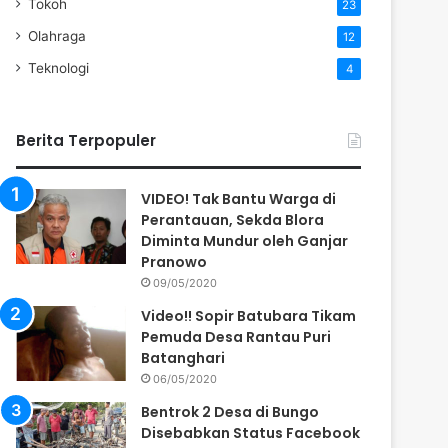
Tokoh
23
Olahraga
12
Teknologi
4
Berita Terpopuler
VIDEO! Tak Bantu Warga di
Perantauan, Sekda Blora
Diminta Mundur oleh Ganjar
Pranowo
09/05/2020
Video!! Sopir Batubara Tikam
Pemuda Desa Rantau Puri
Batanghari
06/05/2020
Bentrok 2 Desa di Bungo
Disebabkan Status Facebook