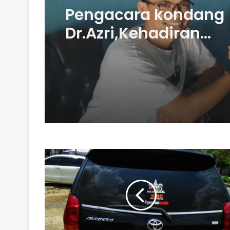
MUBES PERDANA : RE
DELFIKA NAHKODAI
GEMAKATO CABANG 