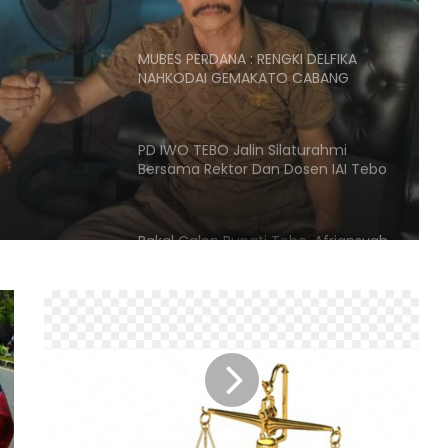
TEBO
NGKI
PD IWO TEBO Jalin Silaturahmi
Bersama Rektor Dan Dosen IAI Tebo
TEBO
Dalam Program Memperkuat
struktur IWO TEBO
Bakal Calon Bupati Tebo, Afriansyah
Taaruf Penuhi Undangan Ketua DPP
PKB, Taaruf Bersama Bacakada
Zona II Sumatera
Singgah di Posko Pemenangan
Afriansyah Bakal Calon Bupati Tebo,
Ini Pesan Ansori Hasan
Tantangan Pendidikan Filsafat dan
Perlunya Polisi Berkarakter
115 Exs Anggota NII Dibai’at Anton
Mantan Kapolda Jabar dan Ceng