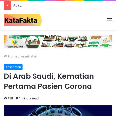
Ada Galian C Berizin, Mengapa Proyek Jalan Provinsi di Tebo Diduga Gunakan Material Ilegal?
M
Home
/
Kesehatan
Kesehatan
Di Arab Saudi, Kematian
Pertama Pasien Corona
188
1 minute read