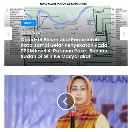
melawan virus corona karena dalam waktu yang
bersamaan Arab Saudi mendapat pukulan dari harga
minyak mentah internasonal yang anjlok. (***)
Daerah
23/08/2021
Muhamad Usman
Covid-19 Belum Usai Pemerintah
Kota Jambi Gelar Penyekatan Pada
PPKM level 4. Ratusan Paket Bansos
SUdah Di Gilir Ke Masyarakat