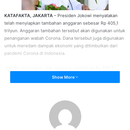
KATAFAKTA, JAKARTA
– Presiden Jokowi menyatakan
telah menyiapkan tambahan anggaran sebesar Rp 405,1
trilyun. Anggaran tambahan tersebut akan digunakan untuk
penanganan wabah Corona. Dana tersebut juga digunakan
untuk meredam dampak ekonomi yang ditimbulkan dari
pandemi Corona di Indonesia.
Jokowi merincikan, dari anggaran tambahan Rp 405,1
trilyun ini sebanyak Rp 75 trilyun digunakan untuk belanja
Show More
bidang kesehatan, Rp 110 trilyun untuk perlindungan
sosial, dan Rp 70,1 trilyun untuk stimulus kredit usaha
rakyat dan insentif perpajakan.
“Dan Rp 150 triliun untuk pembiayaan program pemulihan
ekonomi nasional termasuk restrukturisasi kredit serta
penjaminan pembiayaan dunia usaha, terutama usaha