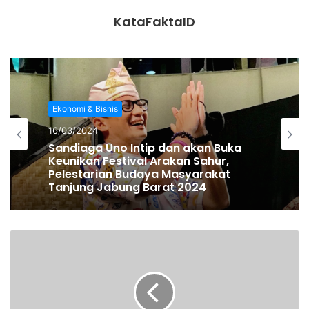
mikro, usaka kecil, dan usaha menengah,” kata Jokowi
KataFaktaID
melalui video conference dari Istana Bogor, Jawa Barat,
Selasa (31/03/2020).
Sebelumnya, Jokowi sudah menetapkan status
Pembatasan Sosial Skala Besar (PSSB) dan status
Ekonomi & Bisnis
Kedaruratan Kesehatan Masyarakat (KKM). (***)
16/03/2024
Sandiaga Uno Intip dan akan Buka
Muhamad Usman
Keunikan Festival Arakan Sahur,
Pelestarian Budaya Masyarakat
Tanjung Jabung Barat 2024