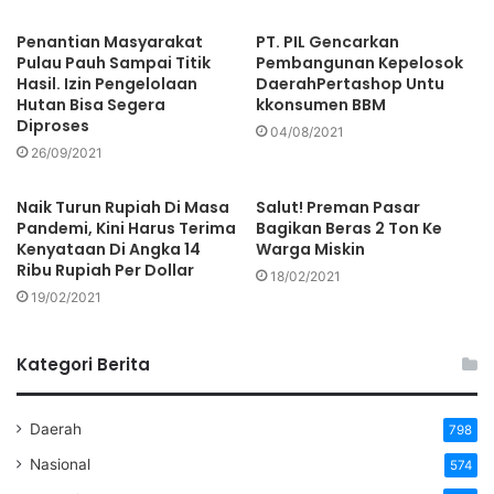
Penantian Masyarakat
PT. PIL Gencarkan
Pulau Pauh Sampai Titik
Pembangunan Kepelosok
Hasil. Izin Pengelolaan
DaerahPertashop Untu
Hutan Bisa Segera
kkonsumen BBM
Diproses
04/08/2021
26/09/2021
Naik Turun Rupiah Di Masa
Salut! Preman Pasar
Pandemi, Kini Harus Terima
Bagikan Beras 2 Ton Ke
Kenyataan Di Angka 14
Warga Miskin
Ribu Rupiah Per Dollar
18/02/2021
19/02/2021
Kategori Berita
Daerah
798
Nasional
574