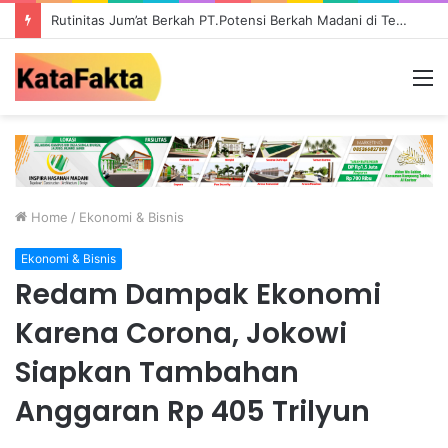
Ada Galian C Berizin, Mengapa Proyek Jalan Provinsi di Tebo Diduga Gunakan Material Ilegal?
M
Home
/
Ekonomi & Bisnis
Ekonomi & Bisnis
Redam Dampak Ekonomi
Karena Corona, Jokowi
Siapkan Tambahan
Anggaran Rp 405 Trilyun