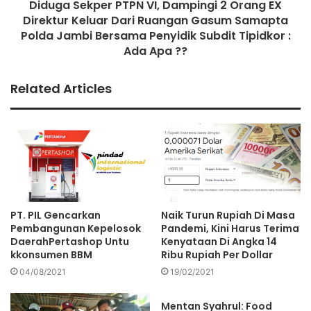
Diduga Sekper PTPN VI, Dampingi 2 Orang EX
atas lelang Proyek Tersebut dengan mendapatkan 1
Direktur Keluar Dari Ruangan Gasum Samapta
Bintang dan saat ini masih dalam tahaP penandatanganan
Polda Jambi Bersama Penyidik Subdit Tipidkor :
Kontrak.
Ada Apa ??
Terkait perihal tersebut Hadi Prabowo selaku Sekjen DPP
Related Articles
LSM MAPPAN turut buka suara, Jelas pembatalan proyek
yang pertama sampai dengan lelang kedua itu syarat
dengan kejanggalan, ada dugaan bahwa lelang proyek
tersebut sudah diatur sedemikian rupa untuk
memenangkan salah satu perusahaan. .
Kita tidak tahu apa yang jadi dasar pemabatalan lelang
PT. PIL Gencarkan
Naik Turun Rupiah Di Masa
proyek tersebut pada 21 April 2022, dan dilelang kembali
Pembangunan Kepelosok
Pandemi, Kini Harus Terima
DaerahPertashop Untu
Kenyataan Di Angka 14
pada 10 Mei 2022.
kkonsumen BBM
Ribu Rupiah Per Dollar
04/08/2021
19/02/2021
Lucunya uplod penawaran terkait lelang Pengadaan dan
Pemasangan Pipa Distribusi HDPE Jl. Kolonel Abunjani –
Mentan Syahrul: Food