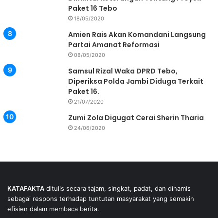
Paket 16 Tebo
18/05/2020
Amien Rais Akan Komandani Langsung
Partai Amanat Reformasi
08/05/2020
Samsul Rizal Waka DPRD Tebo,
Diperiksa Polda Jambi Diduga Terkait
Paket 16.
21/07/2020
Zumi Zola Digugat Cerai Sherin Tharia
24/06/2020
KATAFAKTA
ditulis secara tajam, singkat, padat, dan dinamis
sebagai respons terhadap tuntutan masyarakat yang semakin
efisien dalam membaca berita.