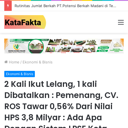
Rutinitas Jum’at Berkah PT.Potensi Berkah Madani di Tebo, Salurkan Bantuan ke Masyarakat
M
Home
/
Ekonomi & Bisnis
Ekonomi & Bisnis
2 Kali Ikut Lelang, 1 kali
Dibatalkan : Pemenang, CV.
ROS Tawar 0,56% Dari Nilai
HPS 3,8 Milyar : Ada Apa