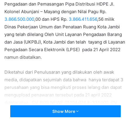
Pengadaan dan Pemasangan Pipa Distribusi HDPE Jl.
Kolonel Abunjani – Mayang dengan Nilai Pagu Rp.
3.866.500.000
,00 dan HPS Rp.
3.866.411.656
,56 milik
Dinas Pekerjaan Umum dan Penataan Ruang Kota Jambi
yang telah dilelang Oleh Unit Layanan Pengadaan Barang
dan Jasa (UKPBJ), Kota Jambi dan telah tayang di Layanan
Pengadaan Secara Elektronik (LPSE) pada 21 April 2022
namun dibatalkan.
Diketahui dari Penulusaran yang dilakukan oleh awak
media, didapatkan sejumlah data bahwa hanya terdapat 3
perusahaan yang bisa mengikuti proses lelang dan dapat
mengupload penawaran tersebut pada 21 april 2022
diantaranya , CV. ROS NPWP 01.104.074.8-331.000, CV.
DANISH GIAN KONSTRUKSI NPWP 92.473.621.8-335.000,
Show More
CV NAUFAL MEGA PERKASA NPWP. 95.319.982.5-331.000
akan tetapi malah dibatalkan sebelum masuk ketahap