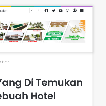
Facebook
Twitter
YouTube
Instagram
Log
Sidebar
rakat
In
h Hotel
 Yang Di Temukan
ebuah Hotel