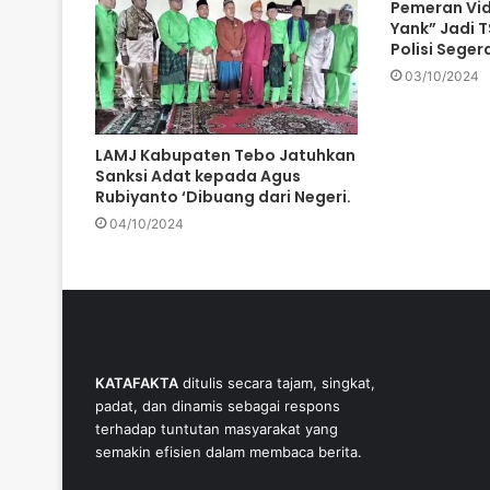
Pemeran Vid
Yank” Jadi TS
Polisi Sege
03/10/2024
LAMJ Kabupaten Tebo Jatuhkan
Sanksi Adat kepada Agus
Rubiyanto ‘Dibuang dari Negeri.
04/10/2024
KATAFAKTA
ditulis secara tajam, singkat,
padat, dan dinamis sebagai respons
terhadap tuntutan masyarakat yang
semakin efisien dalam membaca berita.