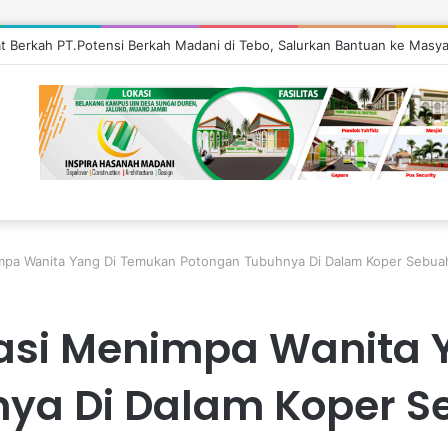
at Berkah PT.Potensi Berkah Madani di Tebo, Salurkan Bantuan ke Masya
impa Wanita Yang Di Temukan Potongan Tubuhnya Di Dalam Koper Sebua
ilasi Menimpa Wanita
ya Di Dalam Koper S