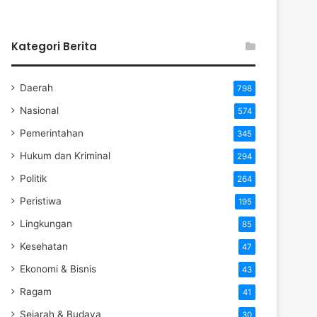
Kategori Berita
Daerah
798
Nasional
574
Pemerintahan
345
Hukum dan Kriminal
294
Politik
264
Peristiwa
195
Lingkungan
85
Kesehatan
47
Ekonomi & Bisnis
43
Ragam
41
Sejarah & Budaya
30