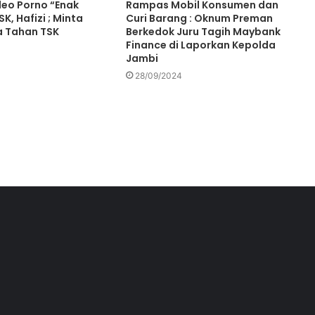
eo Porno “Enak
Rampas Mobil Konsumen dan
Rubiyanto dan Nazar Efendi pimpin
Ada Galian C Berizin, Mengapa
K, Hafizi ; Minta
Curi Barang : Oknum Preman
Proyek Jalan Provinsi di Tebo
ra Tahan TSK
Berkedok Juru Tagih Maybank
Diduga Gunakan Material Ilegal?
Finance di Laporkan Kepolda
Jambi
28/09/2024
Kades Kaos, Suyono & Legi, Mangkir
Panggilan POLRES Batang Hari
Ketua LAM Kota Jambi, Batang Hari
dan Tanjabtim Dilapor ke POLDA
jambi
Polres Tebo Tangkap Pelaku
Pencabulan Anak Dibawah Umur
Operasi Zebra Siginjai 2024 Hari Ke
5 KBO Satlantas Polres Tebo Ipda
Doni :Tindak Tegas Pelanggaran