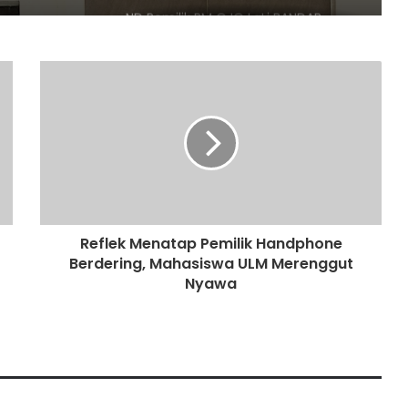
ND Pemilik RM OJO LaLi BANDAR
Narkoba Di Gasak Satresnarkoba
Polres Tebo
Wartawan Lapor balik Fadil Arief Ke
Polres Batanghari
Fadhil Arief Laporkan Wartawan Ke
Polda Jambi
Reflek Menatap Pemilik Handphone
Berdering, Mahasiswa ULM Merenggut
Gerak Cepat Satreskrim Polres
Muaro Jambi Tindaklajuti Terkait
Nyawa
Postingan Gudang Minyak Diduga
Ilegal Viral di Medsos
Ribuan massa yang tergabung
dalam Tali Jagat Bintang Sembilan
(TJBS) Kabupaten Tebo panjatkan
do’a untuk pasangan Agus