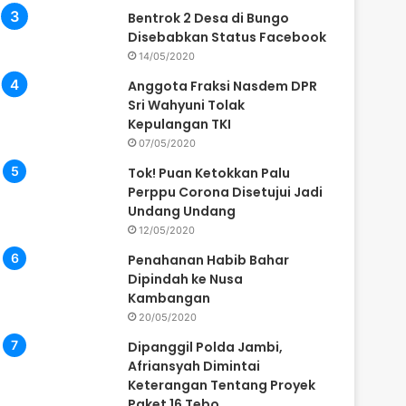
Bentrok 2 Desa di Bungo
Disebabkan Status Facebook
14/05/2020
Anggota Fraksi Nasdem DPR
Sri Wahyuni Tolak
Kepulangan TKI
07/05/2020
Tok! Puan Ketokkan Palu
Perppu Corona Disetujui Jadi
Undang Undang
12/05/2020
Penahanan Habib Bahar
Dipindah ke Nusa
Kambangan
20/05/2020
Dipanggil Polda Jambi,
Afriansyah Dimintai
Keterangan Tentang Proyek
Paket 16 Tebo