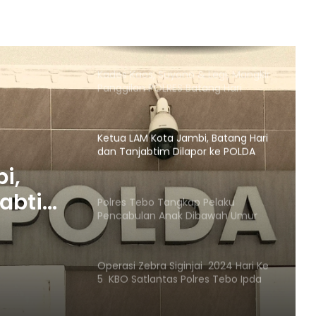
Ada Galian C Berizin, Mengapa
Proyek Jalan Provinsi di Tebo
Diduga Gunakan Material Ilegal?
Kades Kaos, Suyono & Legi, Mangkir
Panggilan POLRES Batang Hari
Ketua LAM Kota Jambi, Batang Hari
dan Tanjabtim Dilapor ke POLDA
jambi
i,
jabtim
Polres Tebo Tangkap Pelaku
Pencabulan Anak Dibawah Umur
bi
Operasi Zebra Siginjai 2024 Hari Ke
5 KBO Satlantas Polres Tebo Ipda
Doni :Tindak Tegas Pelanggaran