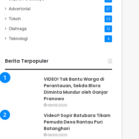
Advertorial
27
Tokoh
23
Olahraga
12
Teknologi
4
Berita Terpopuler
VIDEO! Tak Bantu Warga di
Perantauan, Sekda Blora
Diminta Mundur oleh Ganjar
Pranowo
09/05/2020
Video!! Sopir Batubara Tikam
Pemuda Desa Rantau Puri
Batanghari
06/05/2020