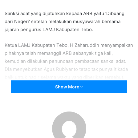
Sanksi adat yang dijatuhkan kepada ARB yaitu ‘Dibuang
dari Negeri’ setelah melakukan musyawarah bersama
jajaran pengurus LAMJ Kabupaten Tebo.
Ketua LAMJ Kabupaten Tebo, H Zaharuddin menyampaikan
pihaknya telah memanggil ARB sebanyak tiga kali,
kemudian dilakukan penundaan pembacaan sanksi adat.
Dia menyebutkan Agus Rubiyanto tetap tak punya itikada
baik untuk hadir selama waktu yang diberikan tersebut.
Show More
Sikap Agus Rubiyanto selaku anak negeri itu disebut tak
menghargai Tuo-Tuo Rajo atau merajo dikampung rajo.
“Maka Lembaga Adat Melayu Jambi Kabupaten Tebo
sepakat untuk mengambil keputusan: Anak Negeri yang
Tidak Patuh maka “Buanglah Jauh- jauh, Gantunglah