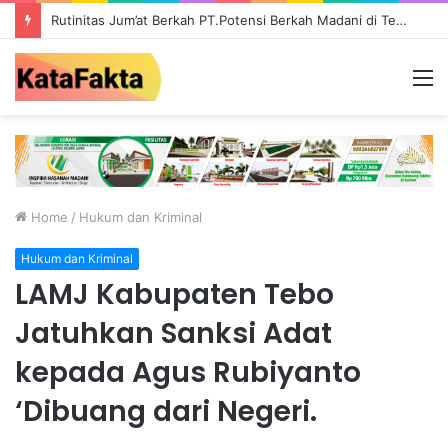
Rutinitas Jum’at Berkah PT.Potensi Berkah Madani di Tebo, Salurkan Bantuan ke Masyarakat
M
Home
/
Hukum dan Kriminal
Hukum dan Kriminal
LAMJ Kabupaten Tebo
Jatuhkan Sanksi Adat
kepada Agus Rubiyanto
‘Dibuang dari Negeri.