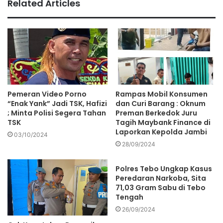
Related Articles
Pemeran Video Porno
Rampas Mobil Konsumen
“Enak Yank” Jadi TSK, Hafizi
dan Curi Barang : Oknum
; Minta Polisi Segera Tahan
Preman Berkedok Juru
TSK
Tagih Maybank Finance di
Laporkan Kepolda Jambi
03/10/2024
28/09/2024
Polres Tebo Ungkap Kasus
Peredaran Narkoba, Sita
71,03 Gram Sabu di Tebo
Tengah
26/09/2024