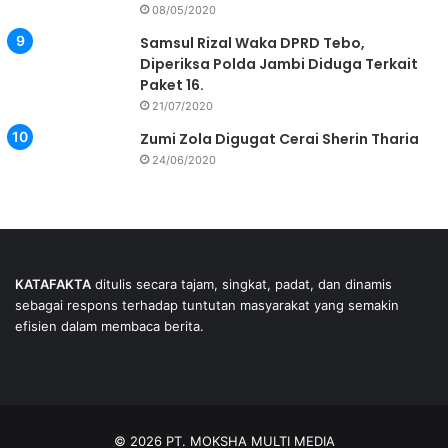
08/05/2020
Samsul Rizal Waka DPRD Tebo,
Diperiksa Polda Jambi Diduga Terkait
Paket 16.
21/07/2020
Zumi Zola Digugat Cerai Sherin Tharia
24/06/2020
KATAFAKTA
ditulis secara tajam, singkat, padat, dan dinamis
sebagai respons terhadap tuntutan masyarakat yang semakin
efisien dalam membaca berita.
© 2026 PT. MOKSHA MULTI MEDIA