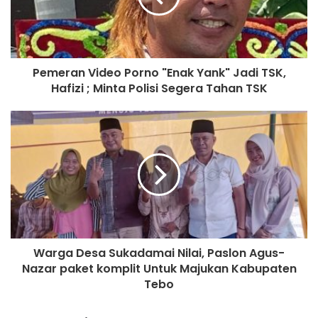
Zaharuddin menambahkan bahwa keputusan LAMJ
Kabupaten Tebo ini akan disebarkan seluas-luasnya
Pemeran Video Porno "Enak Yank" Jadi TSK,
kepada masyarakat.
Hafizi ; Minta Polisi Segera Tahan TSK
“Kami akan surati pemangku adat di Kabupaten Tebo,
kecamatan, desa sampai ke RT. Diumumkan secara luas.
Kami juga tembuskan ke bupati, kajari, kapolres, bawaslu
dan pimpinan kami di provinsi,” pungkasnya.
Warga Desa Sukadamai Nilai, Paslon Agus-
Nazar paket komplit Untuk Majukan Kabupaten
Tebo