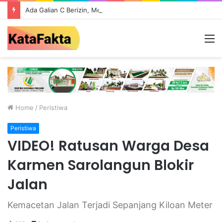
Ada Galian C Berizin, Mengapa Proyek Jalan Provinsi di Tebo Diduga Gunakan Material Ilegal?
M
Home
/
Peristiwa
Peristiwa
VIDEO! Ratusan Warga Desa
Karmen Sarolangun Blokir
Jalan
Kemacetan Jalan Terjadi Sepanjang Kiloan Meter