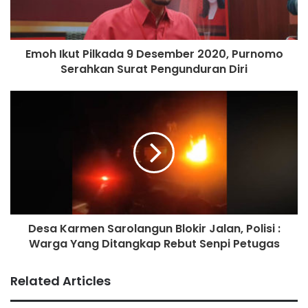
menambah kerugian bagi banyak orang. Mari kita
bekerjasama melayani masyarakat secara luas,” jelas kata
Brigjen Pol Firman Santyabudi, Sabtu, 30 Mei 2020.
Emoh Ikut Pilkada 9 Desember 2020, Purnomo
Serahkan Surat Pengunduran Diri
Firman mengaku sudah menurunkan tim Propam untuk
menyelidiki pelaksanaan teknis yang diambil tim kepolisian
yang melakukan penangkapan Zarnubi.***
Muhamad Usman
Desa Karmen Sarolangun Blokir Jalan, Polisi :
Warga Yang Ditangkap Rebut Senpi Petugas
Related Articles