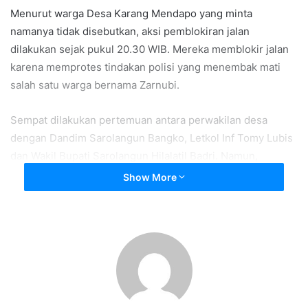
Menurut warga Desa Karang Mendapo yang minta
namanya tidak disebutkan, aksi pemblokiran jalan
dilakukan sejak pukul 20.30 WIB. Mereka memblokir jalan
karena memprotes tindakan polisi yang menembak mati
salah satu warga bernama Zarnubi.
Sempat dilakukan pertemuan antara perwakilan desa
dengan Dandim Sarolangun Bangko, Letkol Inf Tomy Lubis
dan Wakil Bupati Sarolangun Hilalatil Badri. Namun,
mediasi tidak membuahkan hasil dan pemblokiran jalan
Show More
tidak dibuka.
Pemutar
Media error: Format(s) not supported or source(s) not found
Video
Unduh Berkas: https://katafakta.id/wp-content/uploads/2020/05/Satu-org-warga-
desa-karmen-d-tembak-mati-oleh-anggota-polsek-pauh-.-Belum-tau-k.mp4?_=1