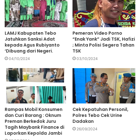
LAMJ Kabupaten Tebo
Pemeran Video Porno
Jatuhkan Sanksi Adat
“Enak Yank” Jadi TSK, Hafizi
kepada Agus Rubiyanto
; Minta Polisi Segera Tahan
‘Dibuang dari Negeri.
TSK
04/10/2024
03/10/2024
Rampas Mobil Konsumen
Cek Kepatuhan Personil,
dan Curi Barang : Oknum
Polres Tebo Cek Urine
Preman Berkedok Juru
Dadakan
Tagih Maybank Finance di
26/09/2024
Laporkan Kepolda Jambi