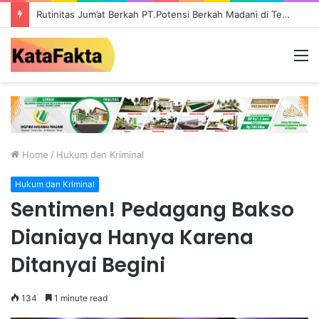
Rutinitas Jum’at Berkah PT.Potensi Berkah Madani di Tebo, Salurkan Bantuan ke Masyarakat
M
Home
/
Hukum dan Kriminal
Hukum dan Kriminal
Sentimen! Pedagang Bakso
Dianiaya Hanya Karena
Ditanyai Begini
134
1 minute read