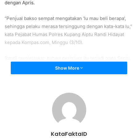
dengan Apris.
“Penjual bakso sempat mengatakan ‘lu mau beli berapa’,
sehingga pelaku merasa tersinggung dengan kata-kata lu,”
kata Pejabat Humas Polres Kupang Aiptu Randi Hidayat
kepada Kompas.com, Minggu (3/10).
Randi menjelaskan bahwa peristiwa itu terjadi pada Senin,
27 September 2021 sekitar pukul 16.00 WITA.
Show More
Saat itu, Apris Tabun sedang menjual bakso menggunakan
mobil pikap berwarna putih hingga bertemu dengan
Natu.Karena merasa tersinggung dengan pertanyaan
korban, Natu kemudian dengan nada kasar mengatakan
bahwa akan makan semua bakso yang dijual Apris.
Pelaku juga sempat menyinggung tentang siapa memberi
KataFaktaID
izin kepada Apris untuk berjualan bakso di Desa tersebut.