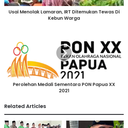
dalam keadaan mabuk miras. Pelaku berjanji tidak akan
mengulangi perbuatannya,” kata Randi.
Usai Menolak Lamaran, IRT Ditemukan Tewas Di
Kebun Warga
Perolehan Medali Sementara PON Papua XX
2021
Related Articles