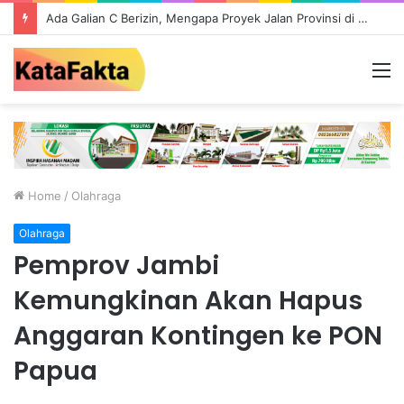
Ada Galian C Berizin, Mengapa Proyek Jalan Provinsi di Tebo Diduga Gunakan Material Ilegal?
M
Home
/
Olahraga
Olahraga
Pemprov Jambi
Kemungkinan Akan Hapus
Anggaran Kontingen ke PON
Papua