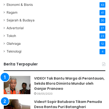
Ekonomi & Bisnis
43
Ragam
41
Sejarah & Budaya
30
Advertorial
27
Tokoh
23
Olahraga
12
Teknologi
4
Berita Terpopuler
VIDEO! Tak Bantu Warga di Perantauan,
Sekda Blora Diminta Mundur oleh
Ganjar Pranowo
09/05/2020
Video!! Sopir Batubara Tikam Pemuda
Desa Rantau Puri Batanghari