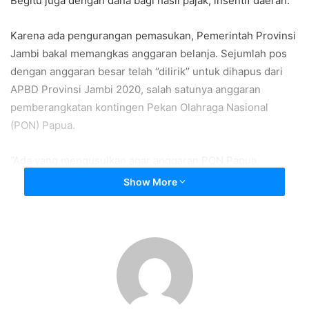
Begitu juga dengan dana bagi hasil pajak, insentif daerah.
Karena ada pengurangan pemasukan, Pemerintah Provinsi
Jambi bakal memangkas anggaran belanja. Sejumlah pos
dengan anggaran besar telah ‘’dilirik’’ untuk dihapus dari
APBD Provinsi Jambi 2020, salah satunya anggaran
pemberangkatan kontingen Pekan Olahraga Nasional
(PON) Papua.
‘’Ada yang mengusulkan agar anggaran PON Papua
dihapus. Dananya cukup besar, sekitar Rp 38 milyar,’’ ujar
Show More
Sekretaris Daerah Provinsi Jambi Sudirman kepada
KataFakta, Selasa (7/4/2020).
Dari penelusuran KataFakta, anggaran pemberangkatan
kontingen ke PON Papua berada di DPA Dinas
Kepemudaan dan Olahraga (Dikepora) Provinsi Jambi.