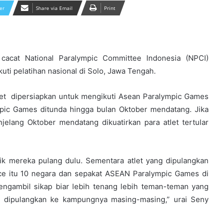
er
Share via Email
Print
cacat National Paralympic Committee Indonesia (NPCI)
ti pelatihan nasional di Solo, Jawa Tengah.
et dipersiapkan untuk mengikuti Asean Paralympic Games
mpic Games ditunda hingga bulan Oktober mendatang. Jika
jelang Oktober mendatang dikuatirkan para atlet tertular
aik mereka pulang dulu. Sementara atlet yang dipulangkan
nce itu 10 negara dan sepakat ASEAN Paralympic Games di
Mantap! Siswi Kota Jambi Sabet
Medali Emas Di Prabumulih
engambil sikap biar lebih tenang lebih teman-teman yang
na dipulangkan ke kampungnya masing-masing,” urai Seny
Bikin Haru. Tim Basket Putri Jambi