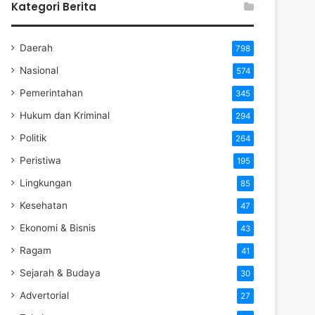
Kategori Berita
Daerah
798
Nasional
574
Pemerintahan
345
Hukum dan Kriminal
294
Politik
264
Peristiwa
195
Lingkungan
85
Kesehatan
47
Ekonomi & Bisnis
43
Ragam
41
Sejarah & Budaya
30
Advertorial
27