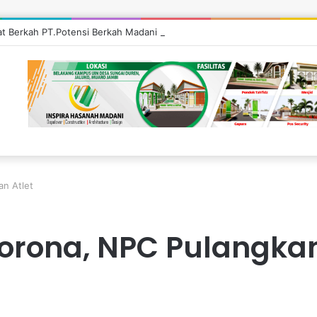
’at Berkah PT.Potensi Berkah Madani di Tebo, Salurkan Bantuan ke Masy
an Atlet
orona, NPC Pulangkan