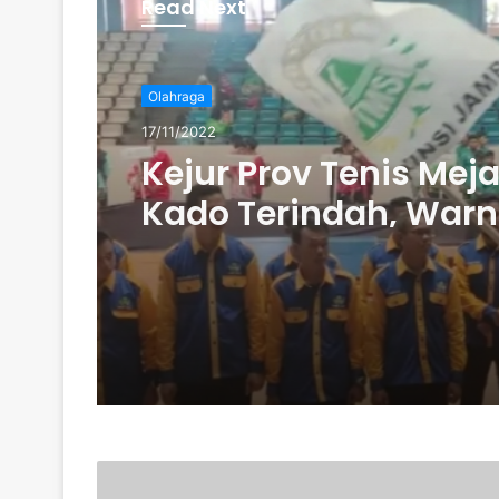
Read Next
Olahraga
17/11/2022
Kejur Prov Tenis Meja
Kado Terindah, Warn
Pelantikan Budiman 
Nahkodai PTMSI Jam