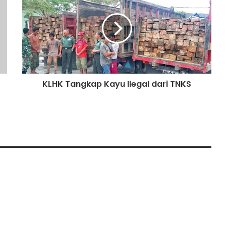
Absen Di PON XX Papua
Bupati Jajani 6 Atlet PON XX Papua
2021, Beri 60 Juta!
KLHK Tangkap Kayu Ilegal dari TNKS
Pemprov Jambi Kemungkinan Akan
Hapus Anggaran Kontingen ke PON
Papua
Bob Hasan Meninggal Dunia
PJ Bupati Tebo Pastikan Bonus Atlet
NPCI Tebo Akan Dibayarkan Di
APBDP 2024
Tanpa Dukungan PEMPROV Jambi,
Lomba Perahu Tradisional Sukses