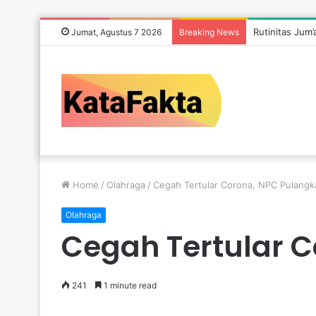
Rutinitas Jum
Jumat, Agustus 7 2026
Breaking News
Home
/
Olahraga
/
Cegah Tertular Corona, NPC Pulangk
Olahraga
Cegah Tertular C
241
1 minute read