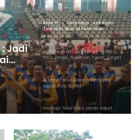
Lomba Perahu Tradisional Sukses
Kejur Prov Tenis Meja : Jadi Kado
Terindah, Warnai Pelantikan
Budiman Tansri Nahkodai PTMSI
Jambi
 : Jadi
Daftarkan Diri Jadi Ketum PTMSI
ai
Prov Jambi : Budiman Tansri, Target
Lolos Pon Aceh & Sumatra
Tansri
bi
Al Haris Terus Dorong Kemajuan
Sepak Bola Jambi
Mantap! Siswi Kota Jambi Sabet
Medali Emas Di Prabumulih
Bikin Haru. Tim Basket Putri Jambi