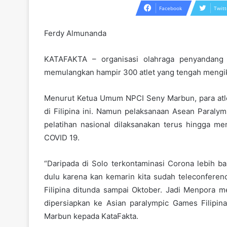
Facebook
Twitt
Ferdy Almunanda
KATAFAKTA – organisasi olahraga penyandang 
memulangkan hampir 300 atlet yang tengah mengiku
Menurut Ketua Umum NPCI Seny Marbun, para atl
di Filipina ini. Namun pelaksanaan Asean Paraly
pelatihan nasional dilaksanakan terus hingga men
COVID 19.
“Daripada di Solo terkontaminasi Corona lebih b
dulu karena kan kemarin kita sudah teleconfere
Filipina ditunda sampai Oktober. Jadi Menpora m
dipersiapkan ke Asian paralympic Games Filipi
Marbun kepada KataFakta.