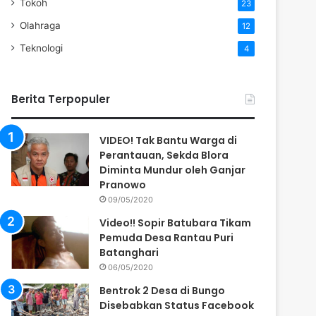
Tokoh
23
Olahraga
12
Teknologi
4
Berita Terpopuler
VIDEO! Tak Bantu Warga di
Perantauan, Sekda Blora
Diminta Mundur oleh Ganjar
Pranowo
09/05/2020
Video!! Sopir Batubara Tikam
Pemuda Desa Rantau Puri
Batanghari
06/05/2020
Bentrok 2 Desa di Bungo
Disebabkan Status Facebook