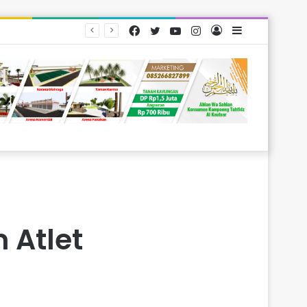
Facebook
Twitter
YouTube
Instagram
Log
Sidebar
arakat
In
 Atlet