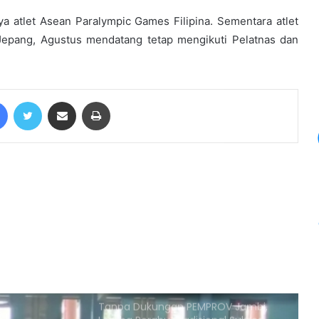
Absen Di PON XX Papua
 atlet Asean Paralympic Games Filipina. Sementara atlet
 Jepang, Agustus mendatang tetap mengikuti Pelatnas dan
Bupati Jajani 6 Atlet PON XX Papua
2021, Beri 60 Juta!
Facebook
Twitter
Share via Email
Print
Pemprov Jambi Kemungkinan Akan
Hapus Anggaran Kontingen ke PON
Papua
Bob Hasan Meninggal Dunia
PJ Bupati Tebo Pastikan Bonus Atlet
NPCI Tebo Akan Dibayarkan Di
APBDP 2024
Tanpa Dukungan PEMPROV Jambi,