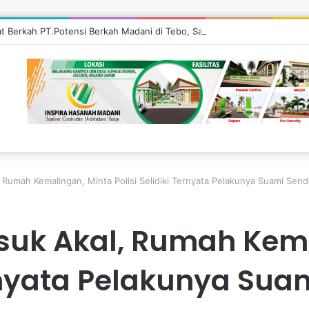
’at Berkah PT.Potensi Berkah Madani di Tebo, Salurkan Bantuan ke Masy
Rumah Kemalingan, Minta Polisi Selidiki Ternyata Pelakunya Suami Sendi
suk Akal, Rumah Kema
ernyata Pelakunya Suam