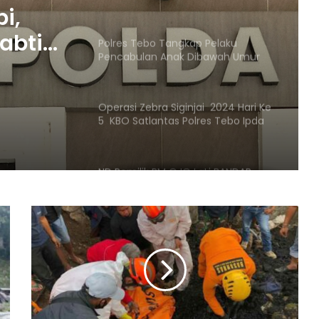
jambi
i,
jabtim
Polres Tebo Tangkap Pelaku
Pencabulan Anak Dibawah Umur
bi
Operasi Zebra Siginjai 2024 Hari Ke
5 KBO Satlantas Polres Tebo Ipda
Doni :Tindak Tegas Pelanggaran
ND Pemilik RM OJO LaLi BANDAR
Narkoba Di Gasak Satresnarkoba
Polres Tebo
Wartawan Lapor balik Fadil Arief Ke
Polres Batanghari
Fadhil Arief Laporkan Wartawan Ke
Polda Jambi