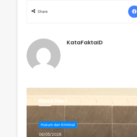
Share
KataFaktaID
Read Next
Hukum dan Kriminal
06/05/2026