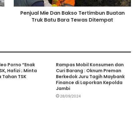
Penjual Mie Dan Bakso Tertimbun Buatan
Truk Batu Bara Tewas Ditempat
Gerak Cepat Satreskrim Polres
Muaro Jambi Tindaklajuti Terkait
Postingan Gudang Minyak Diduga
Ilegal Viral di Medsos
Ribuan massa yang tergabung
dalam Tali Jagat Bintang Sembilan
(TJBS) Kabupaten Tebo panjatkan
eo Porno “Enak
Rampas Mobil Konsumen dan
do’a untuk pasangan Agus
K, Hafizi ; Minta
Curi Barang : Oknum Preman
Rubiyanto dan Nazar Efendi pimpin
ra Tahan TSK
Berkedok Juru Tagih Maybank
Ada Galian C Berizin, Mengapa
Finance di Laporkan Kepolda
Proyek Jalan Provinsi di Tebo
Jambi
Diduga Gunakan Material Ilegal?
28/09/2024
Kades Kaos, Suyono & Legi, Mangkir
Panggilan POLRES Batang Hari
Ketua LAM Kota Jambi, Batang Hari
dan Tanjabtim Dilapor ke POLDA