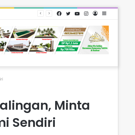
Facebook
Twitter
YouTube
Instagram
Log
Sidebar
arakat
In
ri
lingan, Minta
i Sendiri