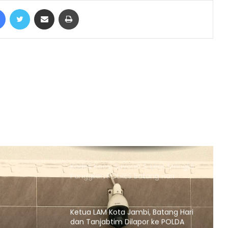
Facebook
Twitter
Share via Email
Print
Gerak Cepat Satreskrim Polres
Muaro Jambi Tindaklajuti Terkait
Postingan Gudang Minyak Diduga
Ilegal Viral di Medsos
Ribuan massa yang tergabung
dalam Tali Jagat Bintang Sembilan
(TJBS) Kabupaten Tebo panjatkan
do’a untuk pasangan Agus
Rubiyanto dan Nazar Efendi pimpin
Ada Galian C Berizin, Mengapa
Proyek Jalan Provinsi di Tebo
Diduga Gunakan Material Ilegal?
Kades Kaos, Suyono & Legi, Mangkir
Panggilan POLRES Batang Hari
Ketua LAM Kota Jambi, Batang Hari
dan Tanjabtim Dilapor ke POLDA