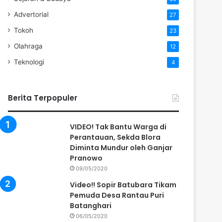
Advertorial
27
Tokoh
23
Olahraga
12
Teknologi
4
Berita Terpopuler
VIDEO! Tak Bantu Warga di
Perantauan, Sekda Blora
Diminta Mundur oleh Ganjar
Pranowo
09/05/2020
Video!! Sopir Batubara Tikam
Pemuda Desa Rantau Puri
Batanghari
06/05/2020