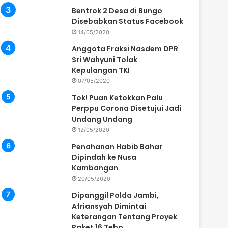
Bentrok 2 Desa di Bungo
Disebabkan Status Facebook
14/05/2020
Anggota Fraksi Nasdem DPR
Sri Wahyuni Tolak
Kepulangan TKI
07/05/2020
Tok! Puan Ketokkan Palu
Perppu Corona Disetujui Jadi
Undang Undang
12/05/2020
Penahanan Habib Bahar
Dipindah ke Nusa
Kambangan
20/05/2020
Dipanggil Polda Jambi,
Afriansyah Dimintai
Keterangan Tentang Proyek
Paket 16 Tebo