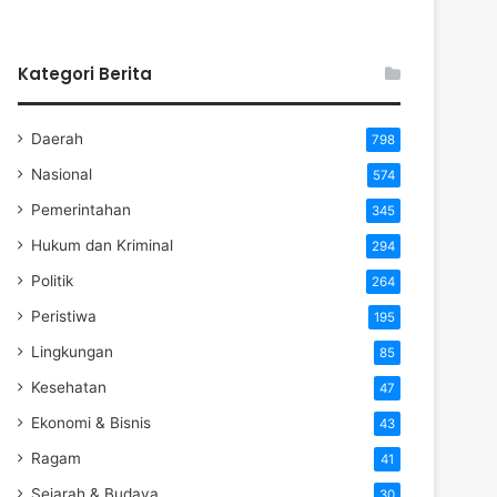
Kategori Berita
Daerah
798
Nasional
574
Pemerintahan
345
Hukum dan Kriminal
294
Politik
264
Peristiwa
195
Lingkungan
85
Kesehatan
47
Ekonomi & Bisnis
43
Ragam
41
Sejarah & Budaya
30