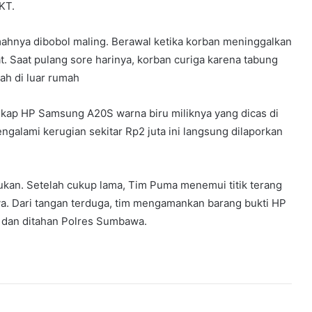
KT.
mahnya dibobol maling. Berawal ketika korban meninggalkan
. Saat pulang sore harinya, korban curiga karena tabung
ah di luar rumah
kap HP Samsung A20S warna biru miliknya yang dicas di
galami kerugian sekitar Rp2 juta ini langsung dilaporkan
ND Pemilik RM OJO LaLi BANDAR
Narkoba Di Gasak Satresnarkoba
ukan. Setelah cukup lama, Tim Puma menemui titik terang
Polres Tebo
. Dari tangan terduga, tim mengamankan barang bukti HP
a dan ditahan Polres Sumbawa.
Wartawan Lapor balik Fadil Arief Ke
Polres Batanghari
Fadhil Arief Laporkan Wartawan Ke
Polda Jambi