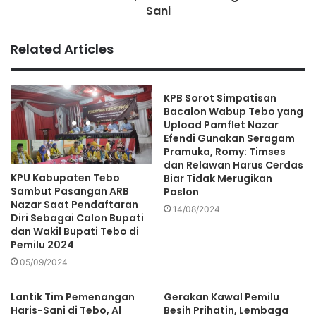
Sani
Ferdi Almunanda
Related Articles
KPB Sorot Simpatisan
Bacalon Wabup Tebo yang
Upload Pamflet Nazar
Efendi Gunakan Seragam
Pramuka, Romy: Timses
dan Relawan Harus Cerdas
KPU Kabupaten Tebo
Biar Tidak Merugikan
Sambut Pasangan ARB
Paslon
Nazar Saat Pendaftaran
14/08/2024
Diri Sebagai Calon Bupati
dan Wakil Bupati Tebo di
Pemilu 2024
05/09/2024
Lantik Tim Pemenangan
Gerakan Kawal Pemilu
Haris-Sani di Tebo, Al
Besih Prihatin, Lembaga