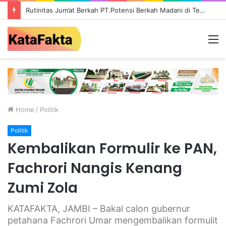
Rutinitas Jum’at Berkah PT.Potensi Berkah Madani di Tebo, Salurkan Bantuan ke Masyarakat
M
Home
/
Politik
Politik
Kembalikan Formulir ke PAN,
Fachrori Nangis Kenang
Zumi Zola
KATAFAKTA, JAMBI – Bakal calon gubernur
petahana Fachrori Umar mengembalikan formulit