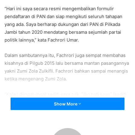
“Hari ini saya secara resmi mengembalikan formulir
pendaftaran di PAN dan siap mengikuti seluruh tahapan
yang ada. Saya berharap dukungan dari PAN di Pilkada
Jambi tahun 2020 mendatang bersama sejumlah partai
politik lainnya,” kata Fachrori Umar.
Dalam sambutannya itu, Fachrori juga sempat membahas
kisahnya di Pilgub 2015 lalu bersama mantan pasangannya
yakni Zumi Zola Zulkifli. Fachrori bahkan sampai menangis
ketika mengenang Zumi Zola.
“Kalau diingat-ingat sedih saya pak, “ibo hati sayo” (sedih
hati saya). Bagaimana dulu saya bersama-sama daftar di
Show More
PAN ini, sedih rasanya,” ujar Fachrori sambil mengusap air
matanya itu.
Zumi Zola- Fachrori Umar dulu sempat menjadi pasangan