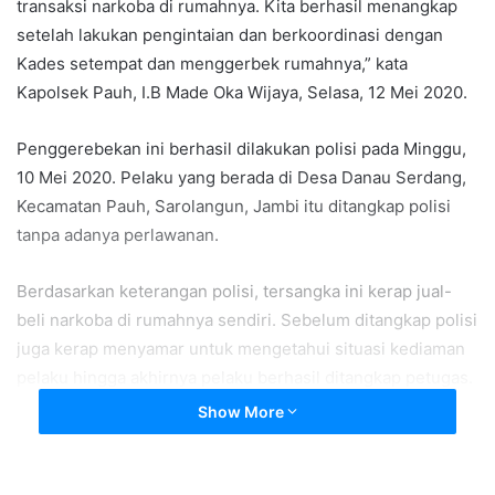
transaksi narkoba di rumahnya. Kita berhasil menangkap
setelah lakukan pengintaian dan berkoordinasi dengan
Kades setempat dan menggerbek rumahnya,” kata
Kapolsek Pauh, I.B Made Oka Wijaya, Selasa, 12 Mei 2020.
Penggerebekan ini berhasil dilakukan polisi pada Minggu,
10 Mei 2020. Pelaku yang berada di Desa Danau Serdang,
Kecamatan Pauh, Sarolangun, Jambi itu ditangkap polisi
tanpa adanya perlawanan.
Berdasarkan keterangan polisi, tersangka ini kerap jual-
beli narkoba di rumahnya sendiri. Sebelum ditangkap polisi
juga kerap menyamar untuk mengetahui situasi kediaman
pelaku hingga akhirnya pelaku berhasil ditangkap petugas.
Show More
“Ketika kita anggap sudah aman untuk dilakukan
penangkapan, kita juga sempat meminta bantuan kepada
kades setempat juga untuk melihat aksi ini. Lalu saat