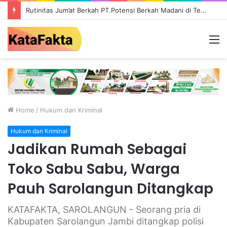
Rutinitas Jum’at Berkah PT.Potensi Berkah Madani di Tebo, Salurkan Bantuan ke Masyarakat
M
Home
/
Hukum dan Kriminal
Hukum dan Kriminal
Jadikan Rumah Sebagai
Toko Sabu Sabu, Warga
Pauh Sarolangun Ditangkap
KATAFAKTA, SAROLANGUN - Seorang pria di
Kabupaten Sarolangun Jambi ditangkap polisi