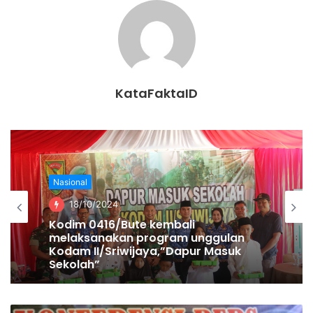
mengakses hasil pembangunan dalam memperoleh
pendapatan, kesehatan, pendidikan, dan sebagainya.
IPM selengkapnya bisa dilihat di website BPS dengan
alamat
KataFaktaID
https://www.bps.go.id/dynamictable/2020/02/18/1772/inde
ks-pembangunan-manusia-menurut-provinsi-metode-
baru-2010-2019.html
. ***
Muhamad Usman
Nasional
18/10/2024
Kodim 0416/Bute kembali
melaksanakan program unggulan
Kodam II/Sriwijaya,”Dapur Masuk
Sekolah”