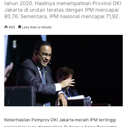
tahun 2020. Hasilnya menempatkan Provinsi DKI
Jakarta di urutan teratas dengan IPM mencapai
80,76. Sementara, IPM nasional mencapai 71,92.
463
Less than a minute
Keberhasilan Pemprov DKI Jakarta meraih IPM tertinggi