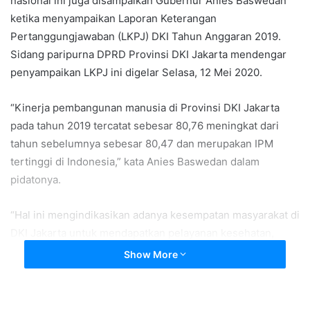
nasional ini juga disampaikan Gubernur Anies Baswedan
ketika menyampaikan Laporan Keterangan
Pertanggungjawaban (LKPJ) DKI Tahun Anggaran 2019.
Sidang paripurna DPRD Provinsi DKI Jakarta mendengar
penyampaikan LKPJ ini digelar Selasa, 12 Mei 2020.
“Kinerja pembangunan manusia di Provinsi DKI Jakarta
pada tahun 2019 tercatat sebesar 80,76 meningkat dari
tahun sebelumnya sebesar 80,47 dan merupakan IPM
tertinggi di Indonesia,” kata Anies Baswedan dalam
pidatonya.
“Hal ini mengindikasikan adanya kesempatan masyarakat di
DKI Jakarta untuk mendapatkan pelayanan kesehatan,
pendidikan, dan peningkatan pendapatan yang lebih baik,’’
Show More
tambah Anies.
IPM menggambarkan bagaimana penduduk dapat