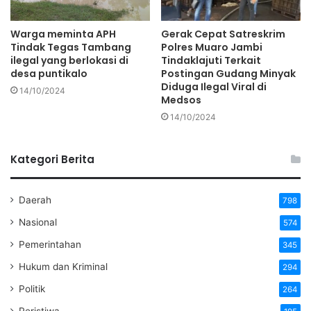
Warga meminta APH
Gerak Cepat Satreskrim
Tindak Tegas Tambang
Polres Muaro Jambi
ilegal yang berlokasi di
Tindaklajuti Terkait
desa puntikalo
Postingan Gudang Minyak
Diduga Ilegal Viral di
14/10/2024
Medsos
14/10/2024
Kategori Berita
Daerah
798
Nasional
574
Pemerintahan
345
Hukum dan Kriminal
294
Politik
264