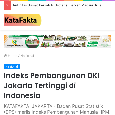
Rutinitas Jum’at Berkah PT.Potensi Berkah Madani di Tebo, Salurkan Bantuan ke Masyarakat
M
Home
/
Nasional
Nasional
Indeks Pembangunan DKI
Jakarta Tertinggi di
Indonesia
KATAFAKTA, JAKARTA - Badan Pusat Statistik
(BPS) merils Indeks Pembangunan Manusia (IPM)