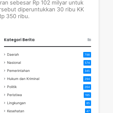
an sebesar Rp 102 milyar untuk
rsebut diperuntukkan 30 ribu KK
p 350 ribu.
Kategori Berita
Daerah
798
Nasional
574
Pemerintahan
345
Hukum dan Kriminal
294
Politik
264
Peristiwa
195
Lingkungan
85
Kesehatan
47