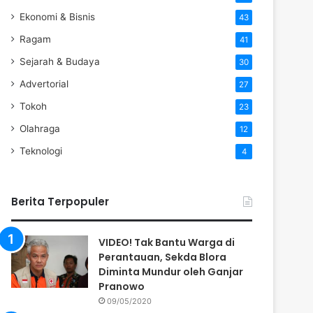
Ekonomi & Bisnis
43
Ragam
41
Sejarah & Budaya
30
Advertorial
27
Tokoh
23
Olahraga
12
Teknologi
4
Berita Terpopuler
VIDEO! Tak Bantu Warga di
Perantauan, Sekda Blora
Diminta Mundur oleh Ganjar
Pranowo
09/05/2020