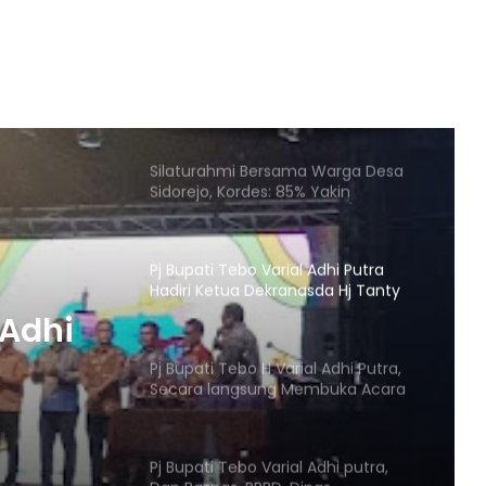
Kodim 0416/Bute kembali
melaksanakan program unggulan
Kodam II/Sriwijaya,”Dapur Masuk
Sekolah”
Silaturahmi Bersama Warga Desa
Sidorejo, Kordes: 85% Yakin
Kemenangan Agus-Nazar/
Pj Bupati Tebo Varial Adhi Putra
Hadiri Ketua Dekranasda Hj Tanty
Harvianty Launching Tiga Motif
 Adhi
Batik Di Kabupaten Tebo
Pj Bupati Tebo H Varial Adhi Putra,
Secara langsung Membuka Acara
Sosialisasi Anti Korupsi
 Tiga
Pj Bupati Tebo Varial Adhi putra,