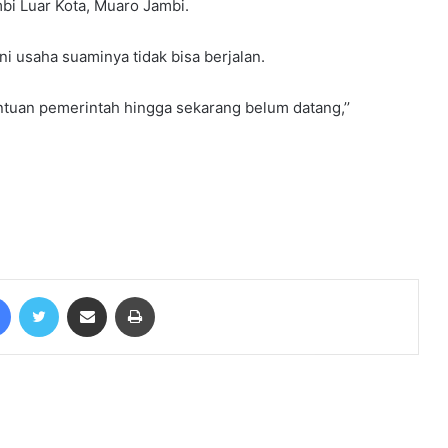
bi Luar Kota, Muaro Jambi.
ni usaha suaminya tidak bisa berjalan.
Agus-Nazar Himbau Tim Untuk
Tidak Mudah Terprovokasi
tuan pemerintah hingga sekarang belum datang,’’
Seolah Tersakiti, Oknum Tim
Coreng Pengurus Todong ARB
Ratusan Juta
Kapolres Tebo Pimpin Apel Gelar
Pasukan Operasi Zebra Siginjai 2024
Facebook
Twitter
Share via Email
Print
Tatap Muka Bersama Agus Nazar,
Datuk Sahak: Kami Nak Bersandar
Kayu Nan Gedang
Tak Tergoyahkan, Warga Tanjung
Aur Tetap Pilih Agus Nazar