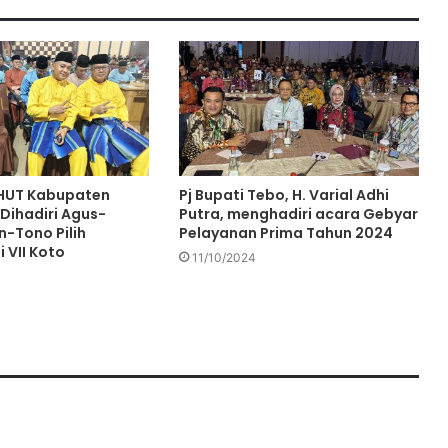
Aur Tetap Pilih Agus Nazar
Kodim 0416/Bute kembali
melaksanakan program unggulan
Kodam II/Sriwijaya,”Dapur Masuk
Sekolah”
Silaturahmi Bersama Warga Desa
Sidorejo, Kordes: 85% Yakin
 HUT Kabupaten
Pj Bupati Tebo, H. Varial Adhi
Kemenangan Agus-Nazar/
Dihadiri Agus-
Putra, menghadiri acara Gebyar
n-Tono Pilih
Pelayanan Prima Tahun 2024
 VII Koto
11/10/2024
Pj Bupati Tebo Varial Adhi Putra
Hadiri Ketua Dekranasda Hj Tanty
Harvianty Launching Tiga Motif
Batik Di Kabupaten Tebo
Pj Bupati Tebo H Varial Adhi Putra,
Secara langsung Membuka Acara
Sosialisasi Anti Korupsi
Pj Bupati Tebo Varial Adhi putra,