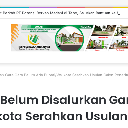
at Berkah PT.Potensi Berkah Madani di Tebo, Salurkan Bantuan ke Masya
an Gara Gara Belum Ada Bupati/Walikota Serahkan Usulan Calon Peneri
Belum Disalurkan Ga
kota Serahkan Usulan