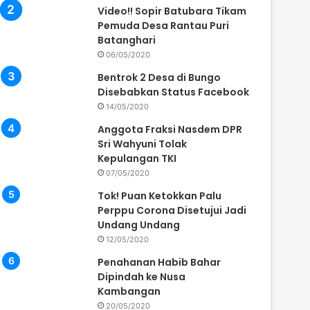
Video!! Sopir Batubara Tikam
Pemuda Desa Rantau Puri
Batanghari
06/05/2020
Bentrok 2 Desa di Bungo
Disebabkan Status Facebook
14/05/2020
Anggota Fraksi Nasdem DPR
Sri Wahyuni Tolak
Kepulangan TKI
07/05/2020
Tok! Puan Ketokkan Palu
Perppu Corona Disetujui Jadi
Undang Undang
12/05/2020
Penahanan Habib Bahar
Dipindah ke Nusa
Kambangan
20/05/2020