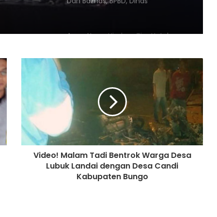
aten
Dan Baznas, BPBD, Dinas
Sosial,Memberikan Santunan
Kepada Warga Yang Terkena
Musibah Kebakaran
Agus-Nazar Himbau Tim Untuk
Tidak Mudah Terprovokasi
Seolah Tersakiti, Oknum Tim
Coreng Pengurus Todong ARB
Ratusan Juta
Kapolres Tebo Pimpin Apel Gelar
Pasukan Operasi Zebra Siginjai 2024
Video! Malam Tadi Bentrok Warga Desa
Lubuk Landai dengan Desa Candi
Tatap Muka Bersama Agus Nazar,
Kabupaten Bungo
Datuk Sahak: Kami Nak Bersandar
Kayu Nan Gedang
Tak Tergoyahkan, Warga Tanjung