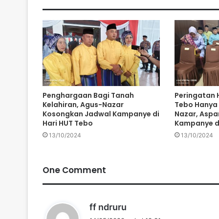
Penghargaan Bagi Tanah
Peringatan
Kelahiran, Agus-Nazar
Tebo Hanya 
Kosongkan Jadwal Kampanye di
Nazar, Aspa
Hari HUT Tebo
Kampanye di
13/10/2024
13/10/2024
One Comment
b
ff ndruru
e