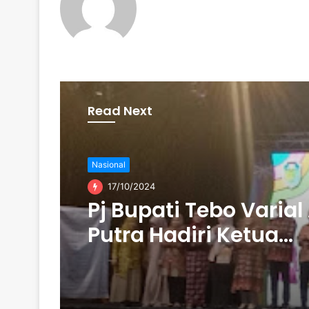
Read Next
Nasional
17/10/2024
Pj Bupati Tebo Varial
Putra Hadiri Ketua
Dekranasda Hj Tanty
Harvianty Launching