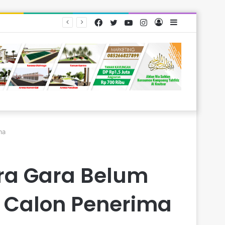
Facebook
Twitter
YouTube
Instagram
Log
Sidebar
rakat
In
ma
ra Gara Belum
 Calon Penerima