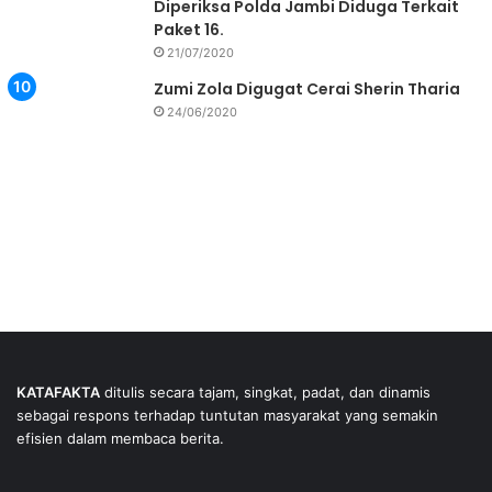
Diperiksa Polda Jambi Diduga Terkait
Paket 16.
21/07/2020
Zumi Zola Digugat Cerai Sherin Tharia
24/06/2020
KATAFAKTA
ditulis secara tajam, singkat, padat, dan dinamis
sebagai respons terhadap tuntutan masyarakat yang semakin
efisien dalam membaca berita.