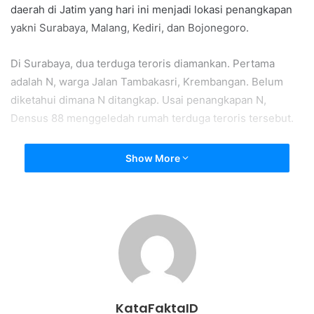
daerah di Jatim yang hari ini menjadi lokasi penangkapan
yakni Surabaya, Malang, Kediri, dan Bojonegoro.
Di Surabaya, dua terduga teroris diamankan. Pertama
adalah N, warga Jalan Tambakasri, Krembangan. Belum
diketahui dimana N ditangkap. Usai penangkapan N,
Densus 88 menggeledah rumah terduga teroris tersebut.
Selanjutnya N diamankan ke Polda Jatim, sementara Tim
Show More
Densus 88 lanjut menggali informasi mengingat dugaan
masih banyak lagi teroris di Jawa Timur.
Penggeledahan di rumah N ternyata menemukan banyak
senjata tajam berupa senapan laras panjang, parang serta
uang berjumlah jutaan rupiah, berdasarkan informasi, N
merupakan seorang pedagang pakaian.
KataFaktaID