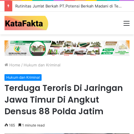
Rutinitas Jum’at Berkah PT.Potensi Berkah Madani di Tebo, Salurkan Bantuan ke Masyarakat
M
Home
/
Hukum dan Kriminal
Hukum dan Kriminal
Terduga Teroris Di Jaringan
Jawa Timur Di Angkut
Densus 88 Polda Jatim
165
1 minute read