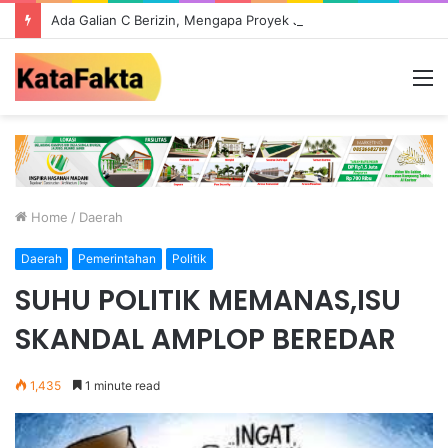
Ada Galian C Berizin, Mengapa Proyek Jalan Provinsi di Tebo Diduga Gunakan Material Ilegal?
M
Home
/
Daerah
Daerah
Pemerintahan
Politik
SUHU POLITIK MEMANAS,ISU
SKANDAL AMPLOP BEREDAR
1,435
1 minute read