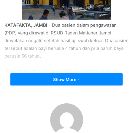
KATAFAKTA, JAMBI
– Dua pasien dalam pengawasan
(PDP) yang dirawat di RSUD Raden Mattaher Jambi
dinyatakan negatif setelah hasil uji swab keluar. Dua pasien
tersebut adalah bayi berusia 4 tahun dan pria paruh baya
berusia 56 tahun.
“Ada pasien yang statusnya PDP kini kondisinya sudah
membaik, mereka adalah seorang bayi perempuan usia 4
Show More
tahun dan lelaki usia 56 tahun. Kedua pasien itu sempat
dirawat di ruang isolasi dan kemaren hasil uji swab keluar
dan dinyatakan hasilnya negatif virus Corona,” kata Juru
Bicara Pemprov Jambi terkait COVID-19, Johansyah, Jumat
(27/3/2020).
Dua pasien itu saat ini masih dalam perawatan.