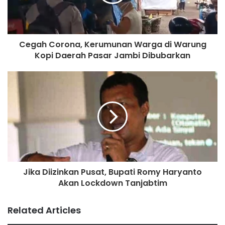
“Tim Dinkes yang kita arahkan kesana untuk melakukan uji
repit terhadap keluarga pasien positif Corona dan ternyata
hasilnya negatif,” terang Johansyah. (***)
Cegah Corona, Kerumunan Warga di Warung
Kopi Daerah Pasar Jambi Dibubarkan
Ferdi Almunanda
Jika Diizinkan Pusat, Bupati Romy Haryanto
Akan Lockdown Tanjabtim
Related Articles