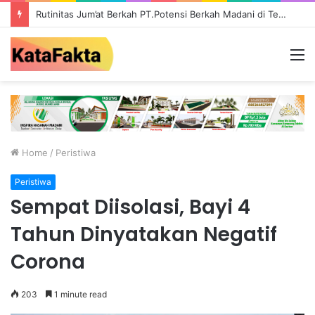
Rutinitas Jum’at Berkah PT.Potensi Berkah Madani di Tebo, Salurkan Bantuan ke Masyarakat
M
Home
/
Peristiwa
Peristiwa
Sempat Diisolasi, Bayi 4
Tahun Dinyatakan Negatif
Corona
203
1 minute read