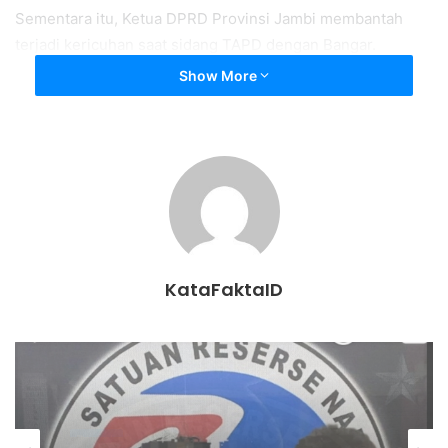
Sementara itu, Ketua DPRD Provinsi Jambi membantah
terjadi kericuhan saat sidang TAPD dengan Bangar.
Show More
‘’Bukan kericuhan, bukan. Cuma perbedaan pendapat saja.
Dan memang beliau berdua hoby bergurau,’’ kataedi
Purwanto kepada KataFakta, Jumat, 8 Mei 2020.
Namun, para wartawan yang hendak diliput rapat tersebut
dilarang masuk ke ruang rapat oleh Sekwan. Alasan
pelarangan karena rapat tersebut bersifat tertutup.
Akhirnya para wartawan pun meninggalkan gedung DPRD.
KataFaktaID
***
Muhamad Usman
Daerah