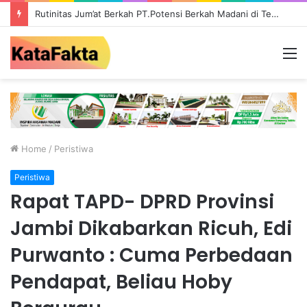
Rutinitas Jum’at Berkah PT.Potensi Berkah Madani di Tebo, Salurkan Bantuan ke Masyarakat
M
Home
/
Peristiwa
Peristiwa
Rapat TAPD- DPRD Provinsi
Jambi Dikabarkan Ricuh, Edi
Purwanto : Cuma Perbedaan
Pendapat, Beliau Hoby