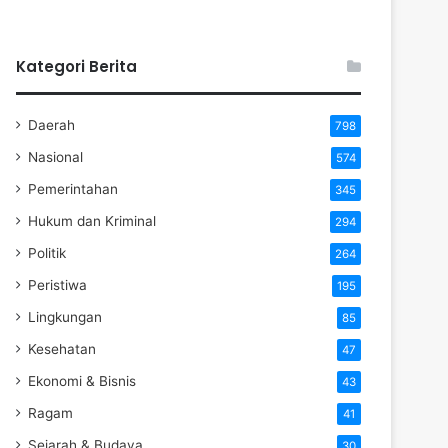
Kategori Berita
Daerah
798
Nasional
574
Pemerintahan
345
Hukum dan Kriminal
294
Politik
264
Peristiwa
195
Lingkungan
85
Kesehatan
47
Ekonomi & Bisnis
43
Ragam
41
Sejarah & Budaya
30