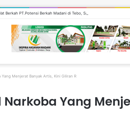
m’at Berkah PT.Potensi Berkah Madani di Tebo, Salurkan Bantuan ke Mas
a Yang Menjerat Banyak Artis, Kini Giliran R
sal Narkoba Yang Menje