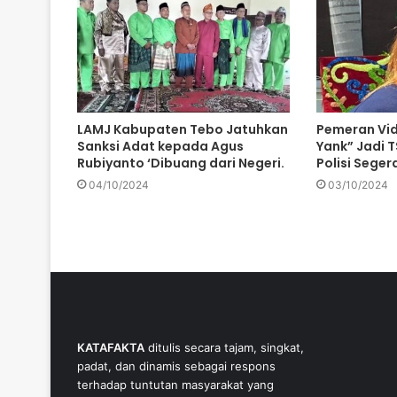
LAMJ Kabupaten Tebo Jatuhkan
Pemeran Vid
Sanksi Adat kepada Agus
Yank” Jadi TS
Rubiyanto ‘Dibuang dari Negeri.
Polisi Sege
04/10/2024
03/10/2024
KATAFAKTA
ditulis secara tajam, singkat,
padat, dan dinamis sebagai respons
terhadap tuntutan masyarakat yang