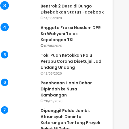
Bentrok 2 Desa di Bungo
Disebabkan Status Facebook
14/05/2020
Anggota Fraksi Nasdem DPR
Sri Wahyuni Tolak
Kepulangan TKI
07/05/2020
Tok! Puan Ketokkan Palu
Perppu Corona Disetujui Jadi
Undang Undang
12/05/2020
Penahanan Habib Bahar
Dipindah ke Nusa
Kambangan
20/05/2020
Dipanggil Polda Jambi,
Afriansyah Dimintai
Keterangan Tentang Proyek
Paket 16 Tebo