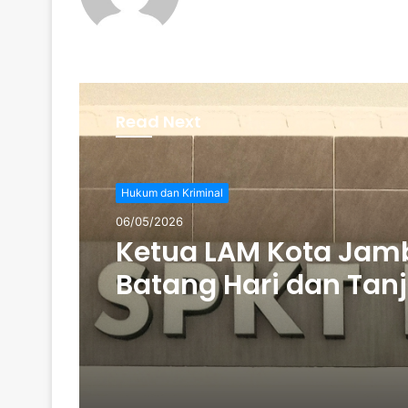
Read Next
Hukum dan Kriminal
06/05/2026
Ketua LAM Kota Jamb
Batang Hari dan Tan
Dilapor ke POLDA jam