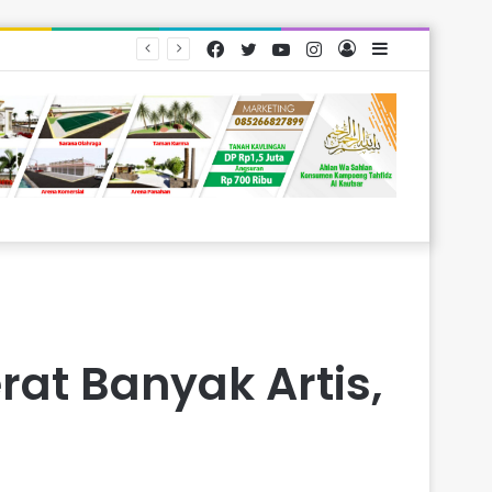
Facebook
Twitter
YouTube
Instagram
Log
Sidebar
yarakat
In
rat Banyak Artis,