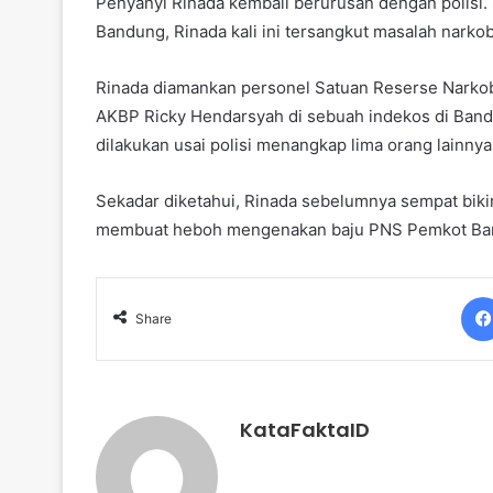
Penyanyi Rinada kembali berurusan dengan polisi
Bandung, Rinada kali ini tersangkut masalah narkob
Rinada diamankan personel Satuan Reserse Narko
AKBP Ricky Hendarsyah di sebuah indekos di Band
dilakukan usai polisi menangkap lima orang lainnya
Sekadar diketahui, Rinada sebelumnya sempat bikin
membuat heboh mengenakan baju PNS Pemkot Ban
Share
KataFaktaID