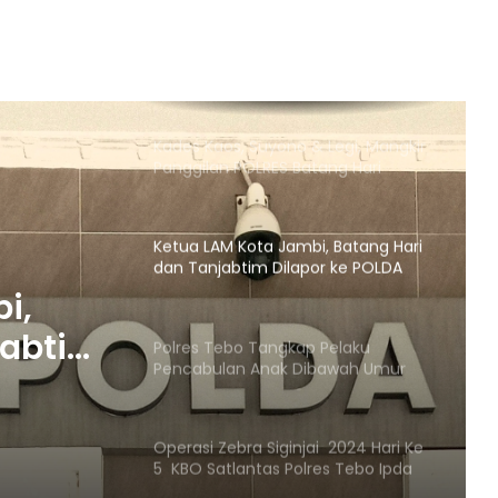
do’a untuk pasangan Agus
Rubiyanto dan Nazar Efendi pimpin
Ada Galian C Berizin, Mengapa
Proyek Jalan Provinsi di Tebo
Diduga Gunakan Material Ilegal?
Kades Kaos, Suyono & Legi, Mangkir
Panggilan POLRES Batang Hari
Ketua LAM Kota Jambi, Batang Hari
dan Tanjabtim Dilapor ke POLDA
jambi
i,
jabtim
Polres Tebo Tangkap Pelaku
Pencabulan Anak Dibawah Umur
bi
Operasi Zebra Siginjai 2024 Hari Ke
5 KBO Satlantas Polres Tebo Ipda
Doni :Tindak Tegas Pelanggaran