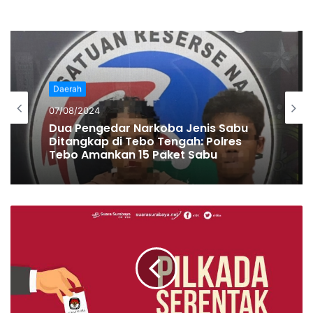
Jamek Sri Petaling, Kuala Lumpur, 28 Februari – 1 Maret
2020. Tabligh akbar tersebut diikuti 16 ribu peserta dari 27
negara. Sebanyak 696 warga negara Indonesia ikut tabligh
akbar tersebut. Otoritas pemerintah Malaysia
mengumumkan sebanyak 190 perserta tablig tersebut
Daerah
tertular virus Corona, tiga diantaranya adalah WNI.
07/08/2024
Ketiganya saat ini dirawat di rumah sakit di Malaysia. (***)
Dua Pengedar Narkoba Jenis Sabu
Ditangkap di Tebo Tengah: Polres
Tebo Amankan 15 Paket Sabu
Muhamad Usman