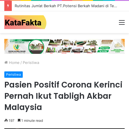
Ada Galian C Berizin, Mengapa Proyek Jalan Provinsi di Tebo Diduga Gunakan Material Ilegal?
M
Home
/
Peristiwa
Peristiwa
Pasien Positif Corona Kerinci
Pernah Ikut Tabligh Akbar
Malaysia
197
1 minute read