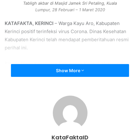
Tabligh akbar di Masjid Jamek Sri Petaling, Kuala
Lumpur, 28 Februari – 1 Maret 2020
KATAFAKTA, KERINCI
– Warga Kayu Aro, Kabupaten
Kerinci positif terinfeksi virus Corona. Dinas Kesehatan
Kabupaten Kerinci telah mendapat pemberitahuan resmi
perihal ini.
Kepala Dinas Kesehatan Kabupaten Kerinci, Hermendizal,
Show More
menyatakan pasien tersebut memiliki riwayat perjalanan
pernah mengikuti tabligh akbar di Malalysia. Pulang ke
Kerinci dengan status pasien dalam pengawasan (PDP) dan
sempat dirawat di RSUD MHA Thalib.
“Pasien ini sempat diisolasi selama 3-4 hari, karena ikut
tabligh akbar di Malaysia,’’ kata Hermendizal.
Untuk diketahui, tabligh akbar tersebut digelar di Masjid
KataFaktaID