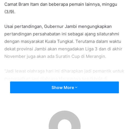
Camat Bram Itam dan beberapa pemain lainnya, minggu
(3/9).
Usai pertandingan, Gubernur Jambi mengungkapkan
pertandingan persahabatan ini sebagai ajang silaturahmi
dengan masyarakat Kuala Tungkal. Terutama dalam waktu
dekat provinsi Jambi akan mengadakan Liga 3 dan di akhir
November juga akan ada Suratin Cup di Merangin.
“Jadi lewat olahraga hari ini diharapkan jadi pemantik untuk
menggiatkan lagi olahraga khususnya sepakbola di
Provinsi Jambi. Lewat pertandingan ini diharapkan para
Show More
pemain sepakbola Jambi bersemangat menghadapi Liga 3,
saya kira agenda-agenda seperti ini harus kita mulai di
tengah pandemi ini,” ujarnya.
Turut mendampingi Bupati menyaksikan pertandingan