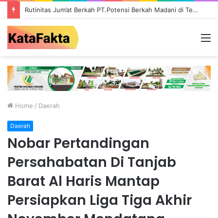
Rutinitas Jum’at Berkah PT.Potensi Berkah Madani di Tebo, Salurkan Bantuan ke Masyarakat
M
Home
/
Daerah
Daerah
Nobar Pertandingan
Persahabatan Di Tanjab
Barat Al Haris Mantap
Persiapkan Liga Tiga Akhir