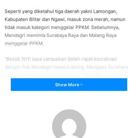
Seperti yang diketahui tiga daerah yakni Lamongan,
Kabupaten Blitar dan Ngawi, masuk zona merah, namun
tidak masuk kategori menggelar PPKM. Sebelumnya,
Mendagri meminta Surabaya Raya dan Malang Raya
menggelar PPKM.
“Besok (9/1) saya sampaikan dalam rapat koordinasi
dengan Pak Mendagri melalui daring. Mengapa Surabaya
mempertanyakan soal pembatasan,” kata Whisnu saat di
Balai Kota Surabaya, Jumat (8/1/2021).
Show More
“Nanti akan kita sampaikan (ke Mendagri), bisa nggak
Surabaya lepas dari diskresi ini atau memang kalau harus
diterapkan tidak hanya di Surabaya Raya dan Malang Raya,
tapi juga di daerah-daerah yang zona merah. Karena
kondisi Surabaya ini kita menangani pasien 50% bukan