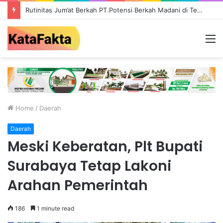
Rutinitas Jum’at Berkah PT.Potensi Berkah Madani di Tebo, Salurkan Bantuan ke Masyarakat
M
Home
/
Daerah
Daerah
Meski Keberatan, Plt Bupati
Surabaya Tetap Lakoni
Arahan Pemerintah
186
1 minute read