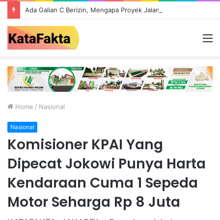
Ada Galian C Berizin, Mengapa Proyek Jalan Provinsi di Tebo Diduga Gunakan Material Ilegal?
M
Home
/
Nasional
Nasional
Komisioner KPAI Yang
Dipecat Jokowi Punya Harta
Kendaraan Cuma 1 Sepeda
Motor Seharga Rp 8 Juta