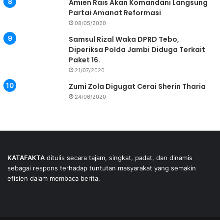
Amien Rais Akan Komandani Langsung
Partai Amanat Reformasi
08/05/2020
Samsul Rizal Waka DPRD Tebo,
Diperiksa Polda Jambi Diduga Terkait
Paket 16.
21/07/2020
Zumi Zola Digugat Cerai Sherin Tharia
24/06/2020
KATAFAKTA
ditulis secara tajam, singkat, padat, dan dinamis
sebagai respons terhadap tuntutan masyarakat yang semakin
efisien dalam membaca berita.