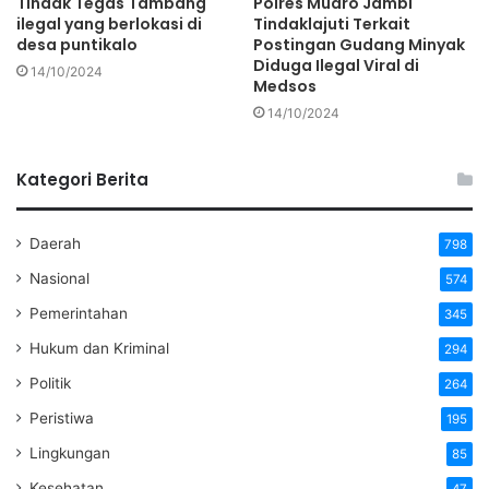
Tindak Tegas Tambang
Polres Muaro Jambi
ilegal yang berlokasi di
Tindaklajuti Terkait
desa puntikalo
Postingan Gudang Minyak
Diduga Ilegal Viral di
14/10/2024
Medsos
14/10/2024
Kategori Berita
Daerah
798
Nasional
574
Pemerintahan
345
Hukum dan Kriminal
294
Politik
264
Peristiwa
195
Lingkungan
85
Kesehatan
47