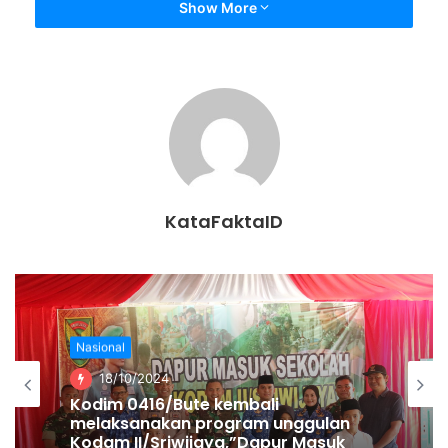
Sitti.
Show More
Kekayaan Sitti berupa harta bergerak sebesar Rp 47,5 juta,
kas dan setara kas Rp 54 juta, dan harta lainnya Rp 125
juta.
Untuk tahun 2019, belum ada laporan tentang harta
kekayaan Sitti yang dimuat dalam situs LHKPN.***
KataFaktaID
Muhamad Usman
Nasional
18/10/2024
Pemerintahan
17/10/2024
Kodim 0416/Bute kembali