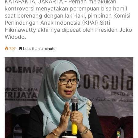
KATAFAKTA, JAKARTA - Pernah melakukan
kontroversi menyatakan perempuan bisa hamil
saat berenang dengan laki-laki, pimpinan Komisi
Perlindungan Anak Indonesia (KPAI) Sitti
Hikmawatty akhirnya dipecat oleh Presiden Joko
Widodo.
797
Less than a minute