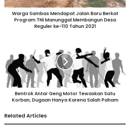
pemerintah atau SATRIA, pembangunan menara-menara
Warga Sambas Mendapat Jalan Baru Berkat
BTS, program ‘digital talent scholarship’ dan gerakan
Program TNI Manunggal Membangun Desa
nasional literasi digital. Saya mengapresiasi semua pihak
Reguler ke-110 Tahun 2021
terutama Kemenkominfo yang telah bekerja keras untuk
itu,” ungkap Presiden.
Program beasiswa Digital Talent Scholarship (DTS) adalah
program untuk meningkatkan keterampilan, keahlian
angkatan kerja muda Indonesia dan Aparatur Sipil Negara
di bidang Komunikasi dan Informatika dan dibuka bagi 60
ribu peserta agar dapat meningkatkan produktivitas dan
daya saing bangsa di era Industri 4.0.
Bentrok Antar Geng Motor Tewaskan Satu
Korban, Dugaan Hanya Karena Salah Paham
“Namun saya mempunyai beberapa catatan, utilisasi Palapa
Ring harus ditingkatkan, jangan hanya 50 persen saja.
Related Articles
Utilitassi di Indonesia Tengah dan Timur yang masih 20
persen harus digenjot terus,” tambah Presiden.