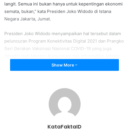
langit. Semua ini bukan hanya untuk kepentingan ekonomi
semata, bukan,” kata Presiden Joko Widodo di Istana
Negara Jakarta, Jumat.
Presiden Joko Widodo menyampaikan hal tersebut dalam
peluncuran Program Konektivitas Digital 2021 dan Prangko
Seri Gerakan Vaksinasi Nasional COVID-19 yang juga
dihadiri oleh Menteri Komunikasi dan Informatika Johnny
G. Plate, Menteri Sekretaris Negara Pratikno dan pejabat
Show More
terkait lainnya.
Menurut Presiden Jokowi, dalam 5 tahun terakhir
pemerintah telah bekerja keras membangun konektivitas
nasional.
“Melalui pembangunan tol laut, jaringan rel kereta api,
pembangunan jalan tol, pembangunan jalan-jalan di
KataFaktaID