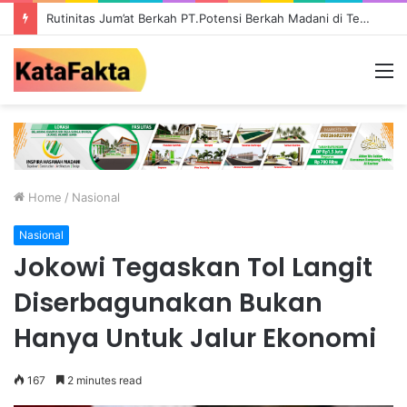
Rutinitas Jum’at Berkah PT.Potensi Berkah Madani di Tebo, Salurkan Bantuan ke Masyarakat
M
Home
/
Nasional
Nasional
Jokowi Tegaskan Tol Langit
Diserbagunakan Bukan
Hanya Untuk Jalur Ekonomi
167
2 minutes read