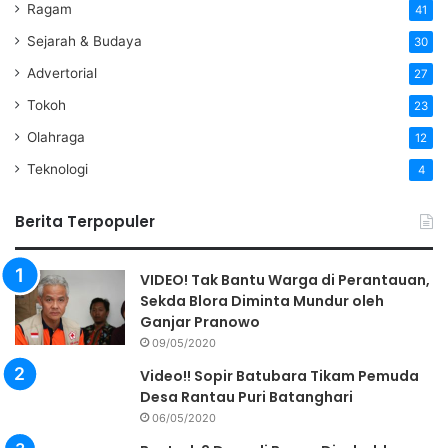
Ragam
41
Sejarah & Budaya
30
Advertorial
27
Tokoh
23
Olahraga
12
Teknologi
4
Berita Terpopuler
VIDEO! Tak Bantu Warga di Perantauan,
Sekda Blora Diminta Mundur oleh
Ganjar Pranowo
09/05/2020
Video!! Sopir Batubara Tikam Pemuda
Desa Rantau Puri Batanghari
06/05/2020