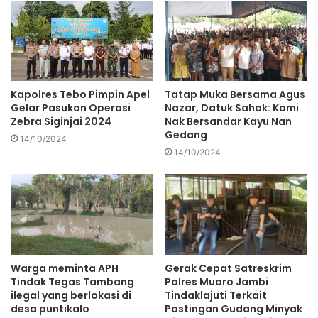
Presiden meminta Menkomminfo Johnny G Plate untuk
memastikan agar Palapa Ring tidak hanya berhenti sebagai
“backbone saja”.
Kapolres Tebo Pimpin Apel
Tatap Muka Bersama Agus
“Tapi harus tersambung ke rumah tangga agar investasi
Gelar Pasukan Operasi
Nazar, Datuk Sahak: Kami
besar di palapa ring segera bisa dimanfaatkan seluruh
Zebra Siginjai 2024
Nak Bersandar Kayu Nan
Gedang
rakyat kita dan sangat dibutuhkan dalam masa pandemi
14/10/2024
14/10/2024
seperti sekarang ini,” ungkap Presiden.
Palapa Ring merupakan proyek infrastruktur
telekomunikasi berupa pembangunan serat optik di
seluruh Indonesia sepanjang 12.148 kilometer yang
menghubungkan 90 kabupaten/kota di seluruh Indonesia,
Warga meminta APH
Gerak Cepat Satreskrim
Tindak Tegas Tambang
Polres Muaro Jambi
dengan 57 kabupaten/kota layanan dan 33 kabupaten/kota
ilegal yang berlokasi di
Tindaklajuti Terkait
interkoneksi.
desa puntikalo
Postingan Gudang Minyak