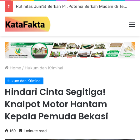
Rutinitas Jum’at Berkah PT.Potensi Berkah Madani di Tebo, Salurkan Bantuan ke Masyarakat
M
Home
/
Hukum dan Kriminal
Hukum dan Kriminal
Hindari Cinta Segitiga!
Knalpot Motor Hantam
Kepala Pemuda Bekasi
169
1 minute read