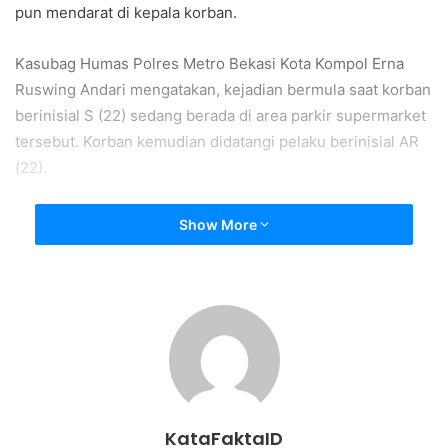
pun mendarat di kepala korban.
Kasubag Humas Polres Metro Bekasi Kota Kompol Erna
Ruswing Andari mengatakan, kejadian bermula saat korban
berinisial S (22) sedang berada di area parkir supermarket
tersebut. Korban kemudian didatangi pelaku berinisial AR
(22).
“Kemudian terjadi pertengkaran mulut,” kata Erna dalam
Show More
keterangannya, Rabu (24/3).
Erna menambahkan usai adu mulut pelaku menggunakan
knalpot motor yang dibawanya memukul kepala korban.
“Penganiayaan oleh pelaku dengan menggunakan knalpot
sepeda motor mengenai kepala sehingga korban tidak
sadarkan diri,” ujar Erna.
KataFaktaID