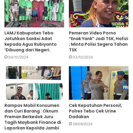
LAMJ Kabupaten Tebo
Pemeran Video Porno
Jatuhkan Sanksi Adat
“Enak Yank” Jadi TSK, Hafizi
kepada Agus Rubiyanto
; Minta Polisi Segera Tahan
‘Dibuang dari Negeri.
TSK
04/10/2024
03/10/2024
Rampas Mobil Konsumen
Cek Kepatuhan Personil,
dan Curi Barang : Oknum
Polres Tebo Cek Urine
Preman Berkedok Juru
Dadakan
Tagih Maybank Finance di
26/09/2024
Laporkan Kepolda Jambi