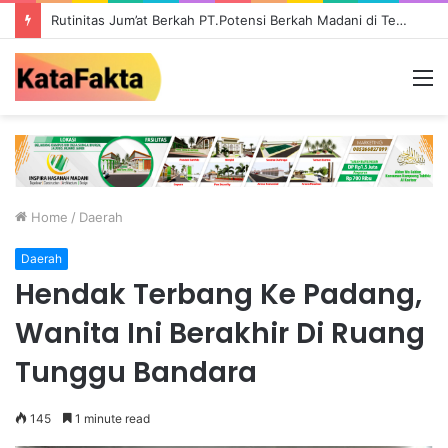
Rutinitas Jum’at Berkah PT.Potensi Berkah Madani di Tebo, Salurkan Bantuan ke Masyarakat
M
Home
/
Daerah
Daerah
Hendak Terbang Ke Padang,
Wanita Ini Berakhir Di Ruang
Tunggu Bandara
145
1 minute read