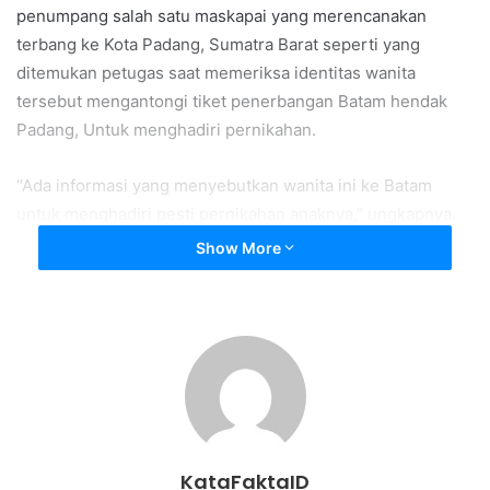
penumpang salah satu maskapai yang merencanakan
terbang ke Kota Padang, Sumatra Barat seperti yang
ditemukan petugas saat memeriksa identitas wanita
tersebut mengantongi tiket penerbangan Batam hendak
Padang, Untuk menghadiri pernikahan.
“Ada informasi yang menyebutkan wanita ini ke Batam
untuk menghadiri pesti pernikahan anaknya,” ungkapnya.
Show More
Kejadian tersebut terjadi di Komplek Bandara, penanganan
terhadap jenazah pun diserah kan kepada Tim Medis KKP
Batam dan pihak kepolisian.
Peristiwa ini pun membuat gempar sejumlah petugas
Bandara Hang Nadim dan para penumpang pesawat yang
ada di ruang tunggu.
KataFaktaID