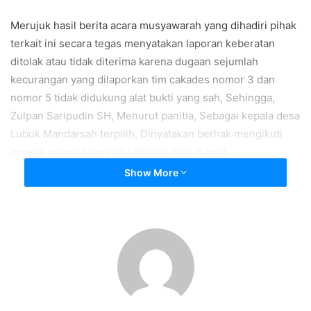
Merujuk hasil berita acara musyawarah yang dihadiri pihak
terkait ini secara tegas menyatakan laporan keberatan
ditolak atau tidak diterima karena dugaan sejumlah
kecurangan yang dilaporkan tim cakades nomor 3 dan
nomor 5 tidak didukung alat bukti yang sah, Sehingga,
Zulpan Saripudin SH, Menurut panitia, Sebagai kepala desa
Lubuk Mandarsah terpilih, Dinyatakan berhak mengikuti
proses selanjutnya yaitu dilantik oleh Bupati.
Show More
Ketua Panitia Pilkades Lubuk Mandarsah, Samuri, saat
dikonfirmasi menyatakan musyawarah penyelesaian
keberatan terhadap proses pilkades di kantor desa Lubuk
Mandarsah hari ini berjalan lancar.
“Acara hari ini berlangsung dari pukul 10.00 hingga 15.00
wib dan dari musyawarah tadi pihak yang keberatan dalan