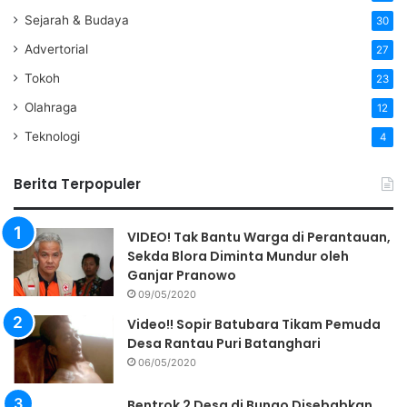
Sejarah & Budaya
30
Advertorial
27
Tokoh
23
Olahraga
12
Teknologi
4
Berita Terpopuler
VIDEO! Tak Bantu Warga di Perantauan,
Sekda Blora Diminta Mundur oleh
Ganjar Pranowo
09/05/2020
Video!! Sopir Batubara Tikam Pemuda
Desa Rantau Puri Batanghari
06/05/2020
Bentrok 2 Desa di Bungo Disebabkan