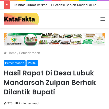
Rutinitas Jum’at Berkah PT.Potensi Berkah Madani di Tebo, Salurkan Bantuan ke Masyarakat
M
Home
/
Pemerintahan
Pemerintahan
Politik
Hasil Rapat Di Desa Lubuk
Mandarsah Zulpan Berhak
Dilantik Bupati
273
2 minutes read