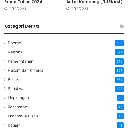
mestinya”,
tulis paragraf penutup berita acara ini.
Prima Tahun 2024
Antar Kampung ( TURKAM )
11/10/2024
11/10/2024
Editor : Redaksi
Kategori Berita
Daerah
798
Nasional
574
Pemerintahan
345
Hukum dan Kriminal
294
Politik
264
Peristiwa
195
Lingkungan
85
Kesehatan
47
Ekonomi & Bisnis
43
Ragam
41