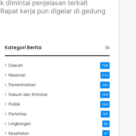
dimintai penjelasan terkait
apat kerja pun digelar di gedung
Kategori Berita
Daerah
798
Nasional
574
Pemerintahan
345
Hukum dan Kriminal
294
Politik
264
Peristiwa
195
Lingkungan
85
Kesehatan
47