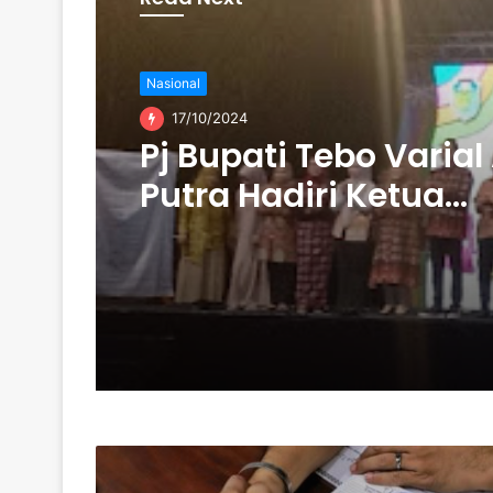
Nasional
17/10/2024
Pj Bupati Tebo Varial
Putra Hadiri Ketua
Dekranasda Hj Tanty
Harvianty Launching
Motif Batik Di Kabup
Tebo