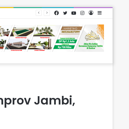
Facebook
Twitter
YouTube
Instagram
Log
Sidebar
yarakat
In
mprov Jambi,