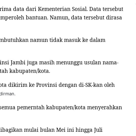
a data dari Kementerian Sosial. Data tersebut
mperoleh bantuan. Namun, data tersebut dirasa
embutuhkan namun tidak masuk ke dalam
nsi Jambi juga masih menunggu usulan nama-
tah kabupaten/kota.
ota dikirim ke Provinsi dengan di-SK-kan oleh
dirman.
Agus-Nazar Himbau Tim Untuk
m semua pemerntah kabupaten/kota menyerahkan
Tidak Mudah Terprovokasi
ibagikan mulai bulan Mei ini hingga Juli
Seolah Tersakiti, Oknum Tim