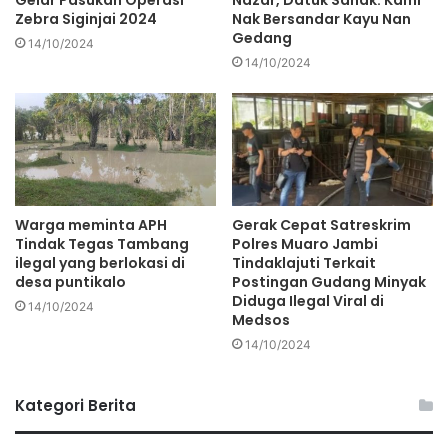
Gelar Pasukan Operasi
Nazar, Datuk Sahak: Kami
Di tempat ini beberapa rekomendasi organisasi diputuskan
Zebra Siginjai 2024
Nak Bersandar Kayu Nan
diantaranya pelaksanaan Rakernas di Pelambang Sumatera
Gedang
14/10/2024
Selatan.
14/10/2024
Didampingi itu, Rakernas akan memutuskan Pedoman
Organisasi serta penetapan program unggulan PJS yang
akan jadi patron organisasi 5 tahun kedepan.
“PJS harus menjadi organsiasi profesional sebagaimana
Warga meminta APH
Gerak Cepat Satreskrim
visi PJS itu sendiri. Berbagai keputusan dilakukan melalui
Tindak Tegas Tambang
Polres Muaro Jambi
mekanisme yang benar dan terukur,” ungkap Sekjen DPP
ilegal yang berlokasi di
Tindaklajuti Terkait
desa puntikalo
Postingan Gudang Minyak
PJS, Taswin Hasbullah saat menutup rangkaian Rapimnas
Diduga Ilegal Viral di
14/10/2024
di Torosiaje.*[]
Medsos
14/10/2024
Laporan : Peryanto
Kategori Berita
Sumber : Tim PJS