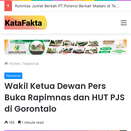
Rutinitas Jum’at Berkah PT.Potensi Berkah Madani di Tebo, Salurkan Bantuan ke Masyarakat
M
Home
/
Nasional
Nasional
Wakil Ketua Dewan Pers
Buka Rapimnas dan HUT PJS
di Gorontalo
165
1 minute read