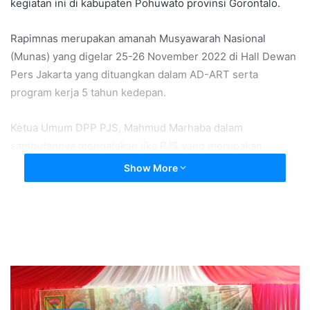
kegiatan ini di kabupaten Pohuwato provinsi Gorontalo.
Rapimnas merupakan amanah Musyawarah Nasional
(Munas) yang digelar 25-26 November 2022 di Hall Dewan
Pers Jakarta yang dituangkan dalam AD-ART serta
program kerja 5 tahun kedepan.
Ketua Umum DPP PJS, Mahmud Marhaba dalam
sambutannya mengatakan jika PJS yang merupakan
organsiasi profesi wartawan khusus media online itu
Show More
mengusung visi “Terwujudnya wartawan berintegritas,
kompeten dan profesional”.
Dijelaskannya, roh perjuangan PJS lebih menitikberatkan
pada program pendidikan dan pelatihan yang bermuara
pada keikutsertaan seluruh anggota PJS dalam program
UKW yang digelar oleh Dewan Pers melalui lembaga uji
kompetensi wartawan.