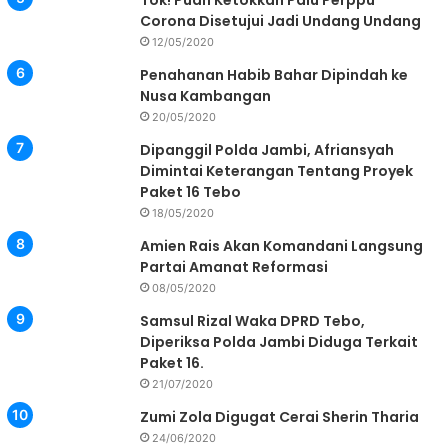
Tok! Puan Ketokkan Palu Perppu
Corona Disetujui Jadi Undang Undang
12/05/2020
Penahanan Habib Bahar Dipindah ke
Nusa Kambangan
20/05/2020
Dipanggil Polda Jambi, Afriansyah
Dimintai Keterangan Tentang Proyek
Paket 16 Tebo
18/05/2020
Amien Rais Akan Komandani Langsung
Partai Amanat Reformasi
08/05/2020
Samsul Rizal Waka DPRD Tebo,
Diperiksa Polda Jambi Diduga Terkait
Paket 16.
21/07/2020
Zumi Zola Digugat Cerai Sherin Tharia
24/06/2020