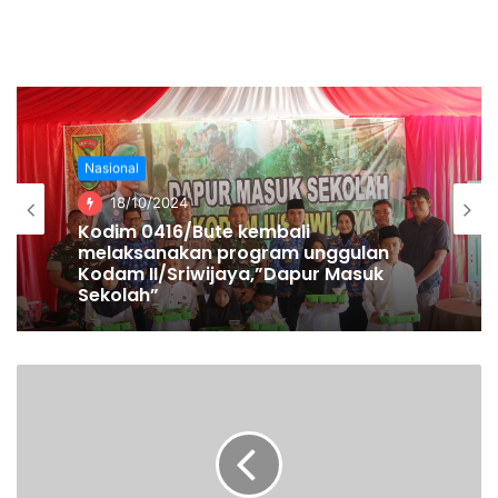
berdasarkan Pasal 35 Ayat (1) Peraturan Mahkamah
Konstitusi Nomor 2 Tahun 2021 tentang Tata Beracara
dalam Perkara Pengujian Undang-Undang (PMK2/2021),
Mahkamah Konstitusi menetapkan hari sidang pertama
dalam jangka waktu paling lama 14 hari kerja sejak
permohonan dicatat dalam e-BRPK dan kepada pemohon
Nasional
akan diberitahukan tentang hari sidang pertama tersebut.
18/10/2024
Kodim 0416/Bute kembali
Permohonan tersebut didaftarkan oleh Kuasa Pemohon
melaksanakan program unggulan
DR. Umbu Rauta, SH., M.Hum., Hotmaraja B. Nainggolan,
Kodam II/Sriwijaya,”Dapur Masuk
Sekolah”
SH., Nimrod Androiha, S.H., Christo Laurenz Sanaky, S.H.
dan Vincent Suriadinata, S.H., M.H. ke MK pada (7/7/2021)
lalu secara online.
Salah satu kuasa hukum pemohon Vincent Suriadinata
mengatakan, pihaknya sudah menyiapkan bukti-bukti dan
para saksi dalam rangka menjalani sidang nanti.