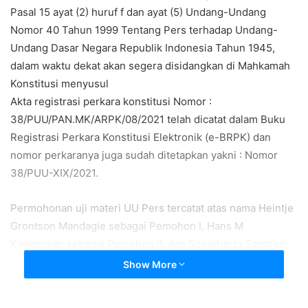
Pasal 15 ayat (2) huruf f dan ayat (5) Undang-Undang
Nomor 40 Tahun 1999 Tentang Pers terhadap Undang-
Undang Dasar Negara Republik Indonesia Tahun 1945,
dalam waktu dekat akan segera disidangkan di Mahkamah
Konstitusi menyusul
Akta registrasi perkara konstitusi Nomor :
38/PUU/PAN.MK/ARPK/08/2021 telah dicatat dalam Buku
Registrasi Perkara Konstitusi Elektronik (e-BRPK) dan
nomor perkaranya juga sudah ditetapkan yakni : Nomor
38/PUU-XIX/2021.
Permohonan uji materi UU Pers tercatat atas nama Heintje
Grontson Mandagie sebagai Pemohon I, Hans M
Kawengian sebagai Pemohon II, dan Soegiharto Santoso
sebagai Pemohon III.
Show More
Dalam akta registrasi perkara konstitusi disebutkan,