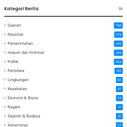
ini bisa diterima MK dan pers Indonesia bisa kembali ke
Kategori Berita
pangkuan wartawan Indonesia.
Daerah
798
Nasional
574
Pemerintahan
345
Hukum dan Kriminal
294
Politik
264
Peristiwa
195
Lingkungan
85
Kesehatan
47
Ekonomi & Bisnis
43
Ragam
41
Sejarah & Budaya
30
Advertorial
27