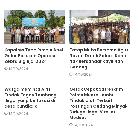
Dewan Pers yang selama ini dihuni kaum elit pers yang
abai dan semena-mena terhadap kehidupan pers lokal dan
media kecil harus diganti dan diisi dengan orang-orang
yang kompeten.
Kapolres Tebo Pimpin Apel
Tatap Muka Bersama Agus
Wartawan harus menikmati kemerdekaan pers yang
Gelar Pasukan Operasi
Nazar, Datuk Sahak: Kami
dijamin Undang-Undang Pers. Bukan dipenjarakan dan
Zebra Siginjai 2024
Nak Bersandar Kayu Nan
Gedang
dibiarkan termarjinalkan oleh segelintir elit yang
14/10/2024
menguasasi Dewan Pers selama bertahun-tahun dengab
14/10/2024
aturan-aturan yang membatasi ruang lingkup kebebasan
Warga meminta APH
Gerak Cepat Satreskrim
pers.
Tindak Tegas Tambang
Polres Muaro Jambi
ilegal yang berlokasi di
Tindaklajuti Terkait
Saatnya pers Indonesia mengatur kehidupannya sendiri
desa puntikalo
Postingan Gudang Minyak
Diduga Ilegal Viral di
secara merdeka. Mayoritas pers nasional ada di seluruh
14/10/2024
Medsos
penjuru tanah air sedang menanti keadilan lewat uji
14/10/2024
materiil di MK. Semoga permohonan uji materiil UU Pers