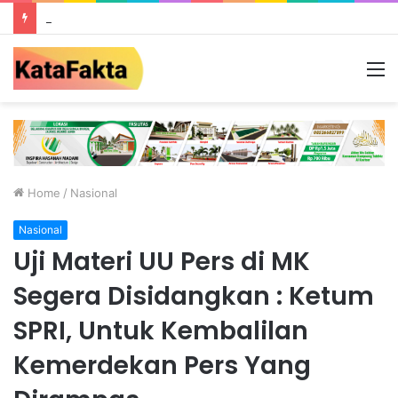
Ada Galian C Berizin, Mengapa Proyek Jalan Provinsi di Tebo Diduga Gunakan Material Ilegal?
M
Home
/
Nasional
Nasional
Uji Materi UU Pers di MK
Segera Disidangkan : Ketum
SPRI, Untuk Kembalilan
Kemerdekan Pers Yang