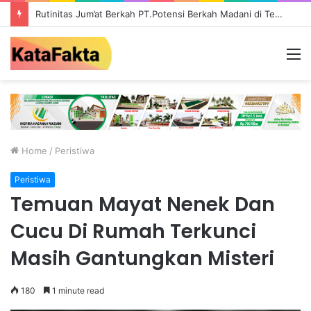
Rutinitas Jum’at Berkah PT.Potensi Berkah Madani di Tebo, Salurkan Bantuan ke Masyarakat
M
Home
/
Peristiwa
Peristiwa
Temuan Mayat Nenek Dan
Cucu Di Rumah Terkunci
Masih Gantungkan Misteri
180
1 minute read