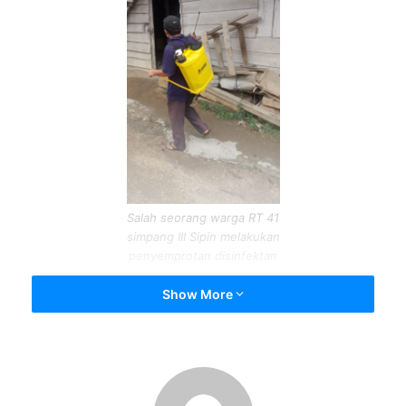
Salah seorang warga RT 41
simpang III Sipin melakukan
penyemprotan disinfektan
Show More
KATAFAKTA, JAMBI
– Warga RT 41 Kelurahan Simpang III
Sipin, Kecamatan Kotabaru, Kota Jambi melakukan
penyemprotan cairan disinfektan di lingkungan mereka.
Penyemprotan cairan disinfektan itu dilakukan warga
sebagai langkah pencegahan penyebaran Covid-19.