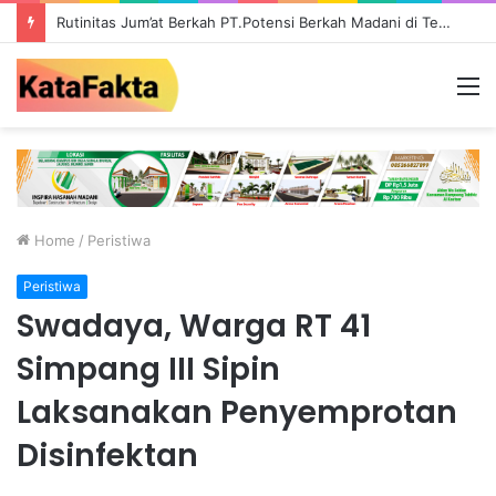
Rutinitas Jum’at Berkah PT.Potensi Berkah Madani di Tebo, Salurkan Bantuan ke Masyarakat
M
Home
/
Peristiwa
Peristiwa
Swadaya, Warga RT 41
Simpang III Sipin
Laksanakan Penyemprotan
Disinfektan