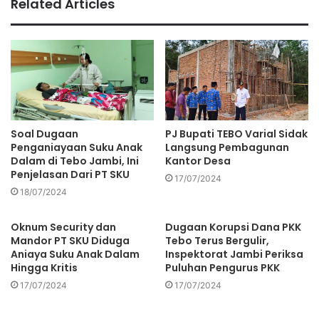
Related Articles
juga yang dikarenakan ada perjalanan keluar daerah, lalu
dari anggota DPRD Kota Jambi dan Muaro Jambi, serta
adik-adik SMA dan UIN yang sempat keluar daerah Jawa
untuk data pemudik itu sebagian kecil pemudik yang dari
luar daerah yang pulang ke Jambi,” kata Juru Bicara COVID
-19 di Jambi, Johansyah saat dihubungi.
Soal Dugaan
PJ Bupati TEBO Varial Sidak
Sedangkan data jumlah pasien dalam penangan (PDP) saat
Penganiayaan Suku Anak
Langsung Pembagunan
ini mulai brrkurang drngan berjumlah 9 orang serta 15
Dalam di Tebo Jambi, Ini
Kantor Desa
Penjelasan Dari PT SKU
diantaranya kini dinyatakan negatif dan 1 orang positif
17/07/2024
18/07/2024
Corona. (***)
Oknum Security dan
Dugaan Korupsi Dana PKK
Ferdi Almunanda
Mandor PT SKU Diduga
Tebo Terus Bergulir,
Aniaya Suku Anak Dalam
Inspektorat Jambi Periksa
Hingga Kritis
Puluhan Pengurus PKK
17/07/2024
17/07/2024