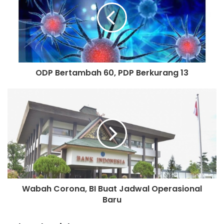
Sabu Diamankan
Menurut Yulhemi, penyemprotan ini dilakukan secara
swayada. Dananya dikumpulkan secara sukarela oleh
warga.
ODP Bertambah 60, PDP Berkurang 13
Sementara berdasarkan data terbaru oleh Pemerintah
Provinsi Jambi, pertanggal 28 Maret 2020 tercatat ada
sebanyak 1.071 warga Jambi yang masuk dalam status
orang dalam pengawasan (ODP) terkait virus Corona.
Jumlah itu tentu begitu meningkat dari data sebelumnya
lantaran masuknya para pemudik dari Pulau Jawa
khususnya Jakarta ke Jambi. Jumlah ODP itu juga
termasuk tenaga medis yang menangani pasien yang
Wabah Corona, BI Buat Jadwal Operasional
diisolasi dan pasien positif Corona di Jambi.
Baru
Jumlah ODP itu bertambah lantaran ada dari anggota OPD