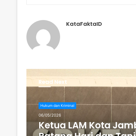
KataFaktaID
Read Next
Hukum dan Kriminal
06/05/2026
Ketua LAM Kota Jamb