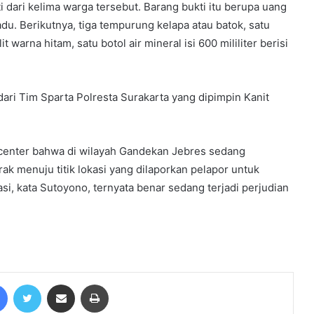
ti dari kelima warga tersebut. Barang bukti itu berupa uang
dadu. Berikutnya, tiga tempurung kelapa atau batok, satu
arna hitam, satu botol air mineral isi 600 mililiter berisi
ari Tim Sparta Polresta Surakarta yang dipimpin Kanit
ND Pemilik RM OJO LaLi BANDAR
Narkoba Di Gasak Satresnarkoba
Polres Tebo
 center bahwa di wilayah Gandekan Jebres sedang
ak menuju titik lokasi yang dilaporkan pelapor untuk
Wartawan Lapor balik Fadil Arief Ke
asi, kata Sutoyono, ternyata benar sedang terjadi perjudian
Polres Batanghari
Fadhil Arief Laporkan Wartawan Ke
Polda Jambi
Facebook
Twitter
Share via Email
Print
Gerak Cepat Satreskrim Polres