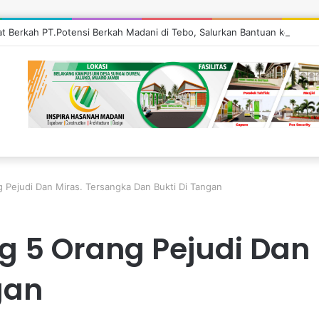
’at Berkah PT.Potensi Berkah Madani di Tebo, Salurkan Bantuan ke Masy
g Pejudi Dan Miras. Tersangka Dan Bukti Di Tangan
ng 5 Orang Pejudi Dan
gan