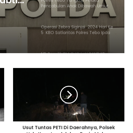
jabtim
Polres Tebo Tangkap Pelaku
Pencabulan Anak Dibawah Umur
bi
Operasi Zebra Siginjai 2024 Hari Ke
5 KBO Satlantas Polres Tebo Ipda
Doni :Tindak Tegas Pelanggaran
ND Pemilik RM OJO LaLi BANDAR
Narkoba Di Gasak Satresnarkoba
Polres Tebo
Wartawan Lapor balik Fadil Arief Ke
Polres Batanghari
Fadhil Arief Laporkan Wartawan Ke
Polda Jambi
Usut Tuntas PETI Di Daerahnya, Polsek