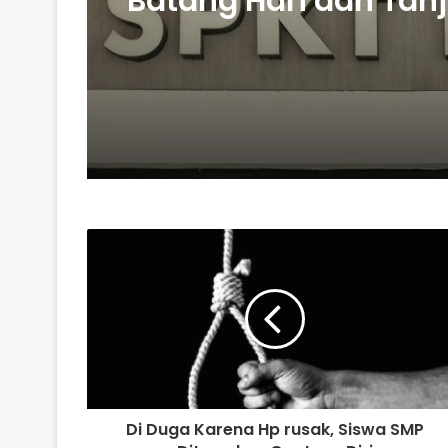
Batang Hari dan Tan
Dilapor ke POLDA jam
Di Duga Karena Hp rusak, Siswa SMP