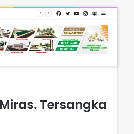
Facebook
Twitter
YouTube
Instagram
Log
Sidebar
arakat
In
 Miras. Tersangka