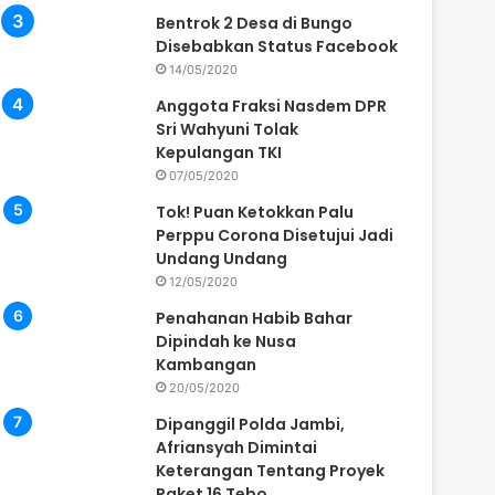
Bentrok 2 Desa di Bungo
Disebabkan Status Facebook
14/05/2020
Anggota Fraksi Nasdem DPR
Sri Wahyuni Tolak
Kepulangan TKI
07/05/2020
Tok! Puan Ketokkan Palu
Perppu Corona Disetujui Jadi
Undang Undang
12/05/2020
Penahanan Habib Bahar
Dipindah ke Nusa
Kambangan
20/05/2020
Dipanggil Polda Jambi,
Afriansyah Dimintai
Keterangan Tentang Proyek
Paket 16 Tebo