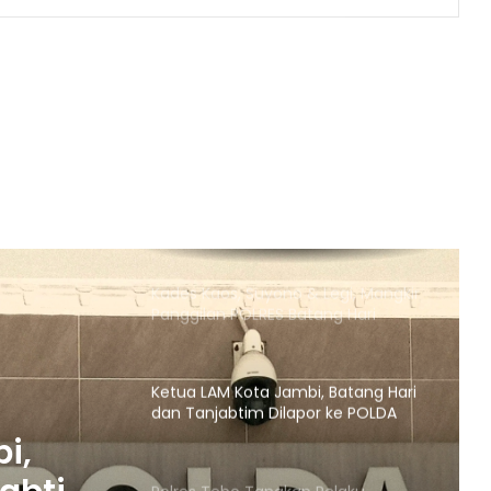
Muaro Jambi Tindaklajuti Terkait
Postingan Gudang Minyak Diduga
Ilegal Viral di Medsos
Ribuan massa yang tergabung
dalam Tali Jagat Bintang Sembilan
(TJBS) Kabupaten Tebo panjatkan
do’a untuk pasangan Agus
Rubiyanto dan Nazar Efendi pimpin
Ada Galian C Berizin, Mengapa
Proyek Jalan Provinsi di Tebo
Diduga Gunakan Material Ilegal?
Kades Kaos, Suyono & Legi, Mangkir
Panggilan POLRES Batang Hari
Ketua LAM Kota Jambi, Batang Hari
dan Tanjabtim Dilapor ke POLDA
jambi
i,