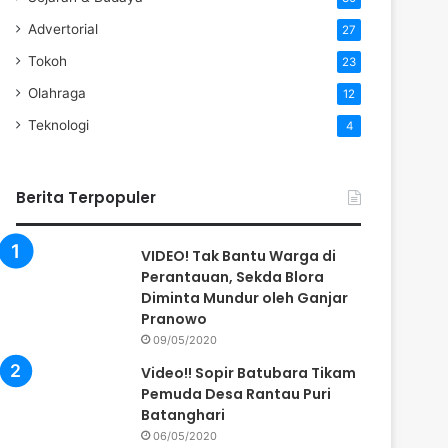
Advertorial
27
Tokoh
23
Olahraga
12
Teknologi
4
Berita Terpopuler
VIDEO! Tak Bantu Warga di
Perantauan, Sekda Blora
Diminta Mundur oleh Ganjar
Pranowo
09/05/2020
Video!! Sopir Batubara Tikam
Pemuda Desa Rantau Puri
Batanghari
06/05/2020