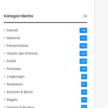
Kategori Berita
Daerah
798
Nasional
574
Pemerintahan
345
Hukum dan Kriminal
294
Politik
264
Peristiwa
195
Lingkungan
85
Kesehatan
47
Ekonomi & Bisnis
43
Ragam
41
Sejarah & Budaya
30