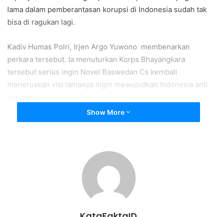
lama dalam pemberantasan korupsi di Indonesia sudah tak
bisa di ragukan lagi.
Kadiv Humas Polri, Irjen Argo Yuwono membenarkan
perkara tersebut. Ia menuturkan Korps Bhayangkara
tersebut serius ingin Novel Baswedan Cs kembali
meneruskan visi lamanya ingin mewujudkan Indonesia anti
korupsi.
Show More
“Untuk rekam jejaknya, tidak perlu dikhawatirkan, tidak
perlu diragukan, itu sudah sama-sama nyata dilakukan,”
kata Argo di Jakarta, Jumat (1/10).
Terlebih pegawai yang dipecat tersebut banyak yang
mantan Polisi maupun dari
circle
penegakan hukum yang
terbilang sudah berpengalaman.
KataFaktaID