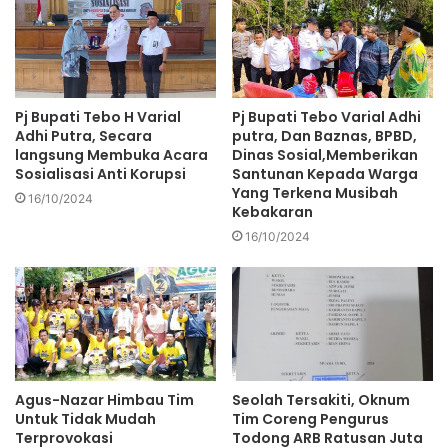
Pj Bupati Tebo H Varial
Pj Bupati Tebo Varial Adhi
Adhi Putra, Secara
putra, Dan Baznas, BPBD,
langsung Membuka Acara
Dinas Sosial,Memberikan
Sosialisasi Anti Korupsi
Santunan Kepada Warga
Yang Terkena Musibah
16/10/2024
Kebakaran
16/10/2024
Agus-Nazar Himbau Tim
Seolah Tersakiti, Oknum
Untuk Tidak Mudah
Tim Coreng Pengurus
Terprovokasi
Todong ARB Ratusan Juta