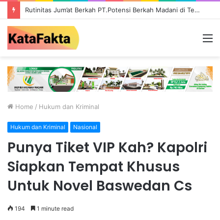
Rutinitas Jum’at Berkah PT.Potensi Berkah Madani di Tebo, Salurkan Bantuan ke Masyarakat
M
Home
/
Hukum dan Kriminal
Hukum dan Kriminal
Nasional
Punya Tiket VIP Kah? Kapolri
Siapkan Tempat Khusus
Untuk Novel Baswedan Cs
194
1 minute read