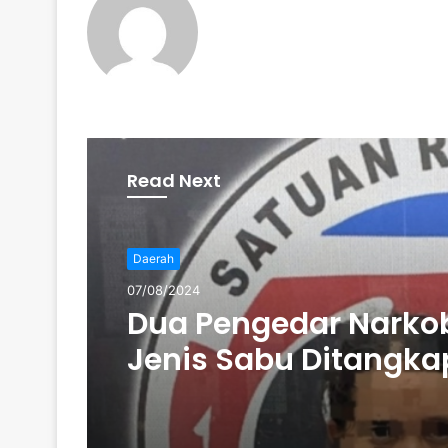
Read Next
Daerah
07/08/2024
Dua Pengedar Narko
Jenis Sabu Ditangka
Tebo Tengah: Polres 
Amankan 15 Paket S