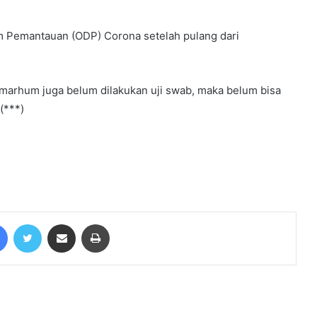
m Pemantauan (ODP) Corona setelah pulang dari
Dandim 0416/bute letkol Inf.Arief
Widyanto S.E., M.Han dampingi Tim
Staf Ahli Kepala Staf Angkatan
Almarhum juga belum dilakukan uji swab, maka belum bisa
Darat (Kasad), Brigjen TNI Asep Dedi
(***)
Dermadi, S.I.P
Polsek Tengah Ilir Gerak Cepat
Tangkap Dua Pelaku Tindak Pidana
Pencurian
Satlantas Polres Tebo Tindak Tegas
Kendaraan yang Parkir
Sembarangan di Badan Jalan Lintas
Facebook
Twitter
Share via Email
Print
Tebo Bungo
Kapolres Tebo Pimpin Peletakan
Batu Pertama Pembangunan
Makopolsek Serai Serumpun
Suku Anak Dalam Resmi Laporkan