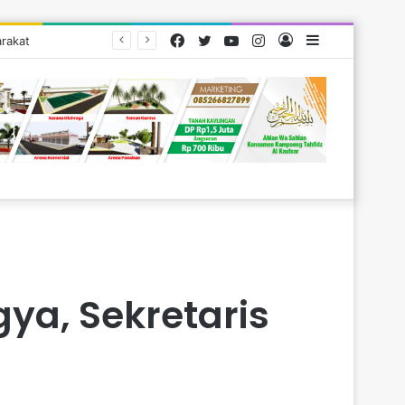
Facebook
Twitter
YouTube
Instagram
Log
Sidebar
arakat
In
ya, Sekretaris