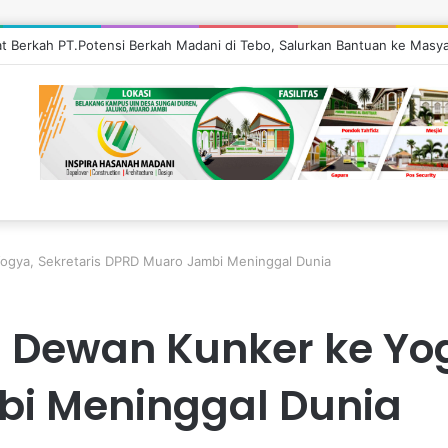
’at Berkah PT.Potensi Berkah Madani di Tebo, Salurkan Bantuan ke Masy
ogya, Sekretaris DPRD Muaro Jambi Meninggal Dunia
 Dewan Kunker ke Yog
i Meninggal Dunia