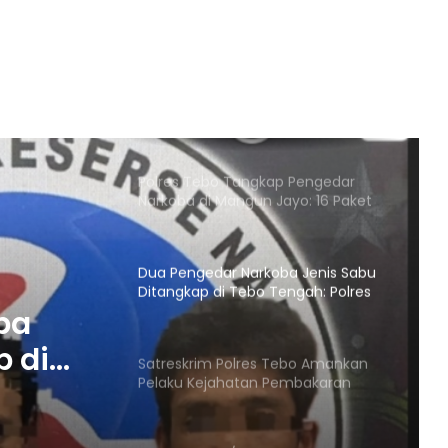
PT SKU ke Polres Tebo, ORIK:
Seharusnya PT SKU Bisa
Memanusiakan Manusia
Warga meminta APH Tindak Tegas
Tambang ilegal yang berlokasi di
desa puntikalo
Polres Tebo Tangkap Pengedar
Narkoba di Mangun Jayo: 16 Paket
Sabu Diamankan
Dua Pengedar Narkoba Jenis Sabu
Ditangkap di Tebo Tengah: Polres
Tebo Amankan 15 Paket Sabu
ba
p di
Satreskrim Polres Tebo Amankan
Pelaku Kejahatan Pembakaran
Tebo
Hutan Dan Lahan
abu