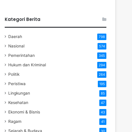
Kategori Berita
Daerah
798
Nasional
574
Pemerintahan
345
Hukum dan Kriminal
294
Politik
264
Peristiwa
195
Lingkungan
85
Kesehatan
47
Ekonomi & Bisnis
43
Ragam
41
Sejarah & Budaya
30