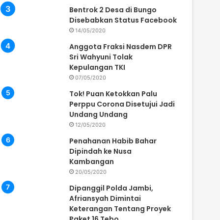
Bentrok 2 Desa di Bungo
Disebabkan Status Facebook
14/05/2020
Anggota Fraksi Nasdem DPR
Sri Wahyuni Tolak
Kepulangan TKI
07/05/2020
Tok! Puan Ketokkan Palu
Perppu Corona Disetujui Jadi
Undang Undang
12/05/2020
Penahanan Habib Bahar
Dipindah ke Nusa
Kambangan
20/05/2020
Dipanggil Polda Jambi,
Afriansyah Dimintai
Keterangan Tentang Proyek
Paket 16 Tebo