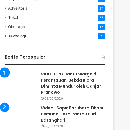
Advertorial
27
Tokoh
23
Olahraga
12
Teknologi
4
Berita Terpopuler
VIDEO! Tak Bantu Warga di
Perantauan, Sekda Blora
Diminta Mundur oleh Ganjar
Pranowo
09/05/2020
Video!! Sopir Batubara Tikam
Pemuda Desa Rantau Puri
Batanghari
06/05/2020