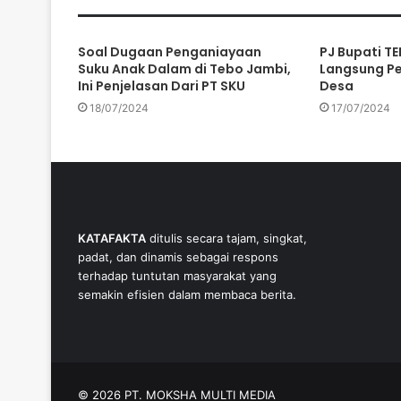
Soal Dugaan Penganiayaan
PJ Bupati TE
Suku Anak Dalam di Tebo Jambi,
Langsung P
Ini Penjelasan Dari PT SKU
Desa
18/07/2024
17/07/2024
KATAFAKTA
ditulis secara tajam, singkat,
padat, dan dinamis sebagai respons
terhadap tuntutan masyarakat yang
semakin efisien dalam membaca berita.
© 2026 PT. MOKSHA MULTI MEDIA