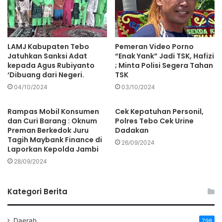
LAMJ Kabupaten Tebo
Pemeran Video Porno
Jatuhkan Sanksi Adat
“Enak Yank” Jadi TSK, Hafizi
kepada Agus Rubiyanto
; Minta Polisi Segera Tahan
‘Dibuang dari Negeri.
TSK
04/10/2024
03/10/2024
Rampas Mobil Konsumen
Cek Kepatuhan Personil,
dan Curi Barang : Oknum
Polres Tebo Cek Urine
Preman Berkedok Juru
Dadakan
Tagih Maybank Finance di
26/09/2024
Laporkan Kepolda Jambi
28/09/2024
Kategori Berita
Daerah
798