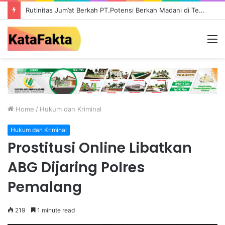
Rutinitas Jum’at Berkah PT.Potensi Berkah Madani di Tebo, Salurkan Bantuan ke Masyarakat
M
Home
/
Hukum dan Kriminal
Hukum dan Kriminal
Prostitusi Online Libatkan
ABG Dijaring Polres
Pemalang
219
1 minute read