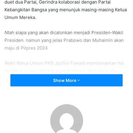
duet dua Partai, Gerindra kolaborasi dengan Partai
Kebangkitan Bangsa yang menunjuk masing-masing Ketua
Umum Mereka.
Ntah
siapa yang akan dicalonkan menjadi Presiden-Wakil
Presiden. namun yang jelas Prabowo dan Muhaimin akan
maju di Pilpres 2024
Wakil Ketua Umum PKB Jaziliul Fawaid membenarkan hal
tersebut. Ia mengatakan duet Prabowo-Muhaimin atau
Muhaimin-Prabowo di Pilpres 2024 bisa saja terjadi.
Show More
“Pasangan Muhaimin–Prabowo mungkin atau Prabowo–
Muhaimin dapat saja terjadi, yang penting dapat merebut
hati rakyat dan menang menerima amanat,” kata Jazilul
Fawaid di Jakarta, Selasa (12/10).
Ia juga menyatakan siap akan kemungkinan yang akan