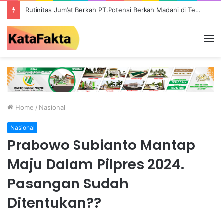
Rutinitas Jum’at Berkah PT.Potensi Berkah Madani di Tebo, Salurkan Bantuan ke Masyarakat
M
Home
/
Nasional
Nasional
Prabowo Subianto Mantap
Maju Dalam Pilpres 2024.
Pasangan Sudah
Ditentukan??