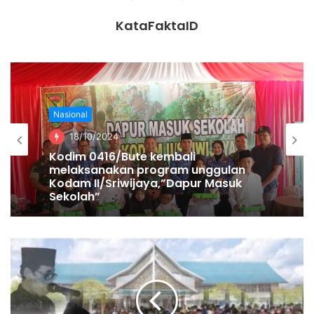
terjadi bilamana keduanya maju Sebagai calon Presiden
KataFaktaID
dan Wakil Presiden pada Pilpres 2024.
Nasional
18/10/2024
Kodim 0416/Bute kembali
melaksanakan program unggulan
Kodam II/Sriwijaya,”Dapur Masuk
Sekolah”