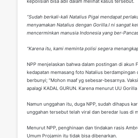
kepolisian bisa adil dalam melihat kasus tersebut.
“Sudah berkali-kali Natalius Pigai mendapat perla
menyamakan Natalius dengan Gorilla.I ni sangat kete
mencerminkan manusia Indonesia yang ber-Pancasi
“Karena itu, kami meminta polisi segera menangkap
NPP menjelaskan bahwa dalam postingan di akun F
kedapatan memasang foto Natalius berdampingan d
berbunyi; “Mohon maaf yg sebesar-besarnya. Vaks
apalagi KADAL GURUN. Karena menurut UU Gorilla d
Namun unggahan itu, duga NPP, sudah dihapus karen
unggahan tersebut telah viral dan beredar luas di m
Menurut NPP, penghinaan dan tindakan rasis Ambr
Umum Projamin itu tidak bisa dibenarkan.