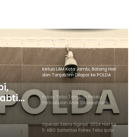
Ada Galian C Berizin, Mengapa
Proyek Jalan Provinsi di Tebo
Diduga Gunakan Material Ilegal?
Kades Kaos, Suyono & Legi, Mangkir
Panggilan POLRES Batang Hari
Ketua LAM Kota Jambi, Batang Hari
dan Tanjabtim Dilapor ke POLDA
jambi
i,
jabtim
Polres Tebo Tangkap Pelaku
Pencabulan Anak Dibawah Umur
bi
Operasi Zebra Siginjai 2024 Hari Ke
5 KBO Satlantas Polres Tebo Ipda
Doni :Tindak Tegas Pelanggaran