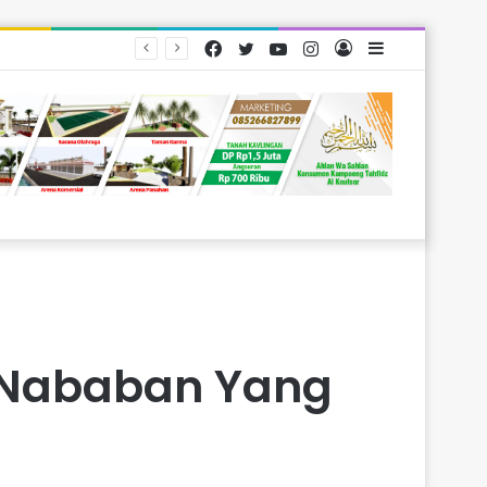
Facebook
Twitter
YouTube
Instagram
Log
Sidebar
yarakat
In
s Nababan Yang