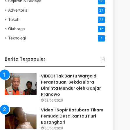
Sejarah & Budaya
30
Advertorial
27
Tokoh
23
Olahraga
12
Teknologi
4
Berita Terpopuler
VIDEO! Tak Bantu Warga di
Perantauan, Sekda Blora
Diminta Mundur oleh Ganjar
Pranowo
09/05/2020
Video!! Sopir Batubara Tikam
Pemuda Desa Rantau Puri
Batanghari
06/05/2020