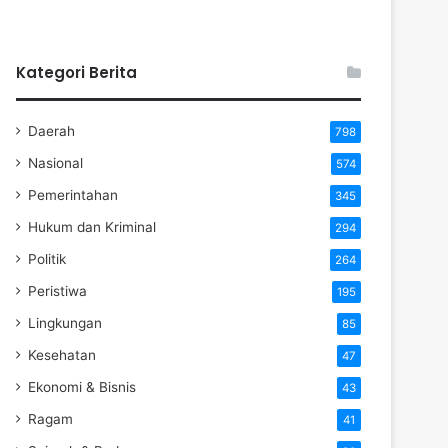
Kategori Berita
Daerah
798
Nasional
574
Pemerintahan
345
Hukum dan Kriminal
294
Politik
264
Peristiwa
195
Lingkungan
85
Kesehatan
47
Ekonomi & Bisnis
43
Ragam
41