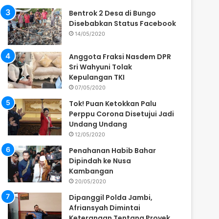
Bentrok 2 Desa di Bungo
Disebabkan Status Facebook
14/05/2020
Anggota Fraksi Nasdem DPR
Sri Wahyuni Tolak
Kepulangan TKI
07/05/2020
Tok! Puan Ketokkan Palu
Perppu Corona Disetujui Jadi
Undang Undang
12/05/2020
Penahanan Habib Bahar
Dipindah ke Nusa
Kambangan
20/05/2020
Dipanggil Polda Jambi,
Afriansyah Dimintai
Keterangan Tentang Proyek