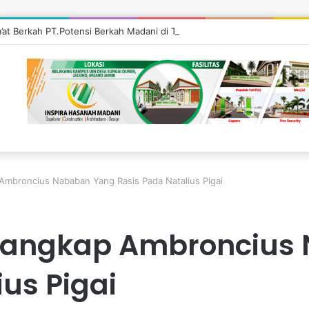
m’at Berkah PT.Potensi Berkah Madani di Tebo, Salurkan Bantuan ke Mas
 Ambroncius Nababan Yang Rasis Pada Natalius Pigai
i Tangkap Ambronciu
us Pigai