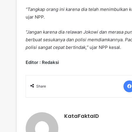
“Tangkap orang ini karena dia telah menimbulkan
ujar NPP.
“Jangan karena dia relawan Jokowi dan merasa puny
berbuat sesukanya dan polisi memdiamkannya. Pada
polisi sangat cepat bertindak,”
ujar NPP kesal.
Editor : Redaksi
Share
KataFaktaID