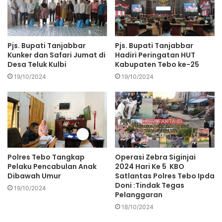
Hari Bhayangkara ke-78 ini menjadi momentum bagi
Polres Tebo untuk merefleksikan kembali perjalanan
panjang dan dedikasi mereka dalam melayani masyarakat.
Pjs. Bupati Tanjabbar
Pjs. Bupati Tanjabbar
Dengan semangat dan komitmen yang terus terjaga, Polres
Kunker dan Safari Jumat di
Hadiri Peringatan HUT
Desa Teluk Kulbi
Kabupaten Tebo ke-25
Tebo bertekad untuk terus berkontribusi dalam
menciptakan keamanan dan ketertiban yang lebih baik di
19/10/2024
19/10/2024
masa mendatang.
Dengan upacara dan syukuran ini, diharapkan Polres Tebo
dapat semakin memperkuat hubungan dengan masyarakat
dan terus berperan aktif dalam menjaga stabilitas
keamanan di Kabupaten Tebo. Semoga semangat Hari
Polres Tebo Tangkap
Operasi Zebra Siginjai
Pelaku Pencabulan Anak
2024 Hari Ke 5 KBO
Bhayangkara ke-78 ini membawa berkah dan kemajuan
Dibawah Umur
Satlantas Polres Tebo Ipda
bagi Polri serta seluruh masyarakat Indonesia.
Doni :Tindak Tegas
19/10/2024
Pelanggaran
Jurnalis :Allukman
18/10/2024
Editor: Admin