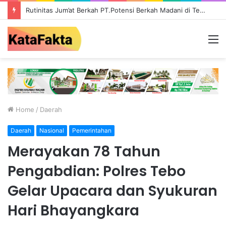
Rutinitas Jum’at Berkah PT.Potensi Berkah Madani di Tebo, Salurkan Bantuan ke Masyarakat
M
Home
/
Daerah
Daerah
Nasional
Pemerintahan
Merayakan 78 Tahun
Pengabdian: Polres Tebo
Gelar Upacara dan Syukuran
Hari Bhayangkara