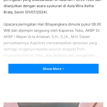
dilanjutkan dengan acara syukuran di Aula Wira Astha
Brata, Senin (01/07/2024).
Upacara peringatan Hari Bhayangkara dimulai pukul 08.00
WIB dan dipimpin langsung oleh Kapolres Tebo, AKBP Dr.
AKBP I Wayan Arta Ariawan, S.H., S.I.K., M.H. Dalam
pernyataannya, Kapolres menyampaikan apresiasi yang
setinggi-tingginya kepada seluruh anggota Polri,
khususnya Polres Tebo, atas dedikasi dan pengabdian
mereka dalam menjaga keamanan dan ketertiban
masyarakat. Ia juga mengingatkan pentingnya terus
Show More
meningkatkan profesionalisme dan integritas dalam
menjalankan tugas sehari-hari.
Setelah upacara selesai, acara dilanjutkan dengan
syukuran yang digelar di Aula Wira Astha Brata Polres
Tebo. Acara syukuran ini dihadiri oleh jajaran Forkopimda